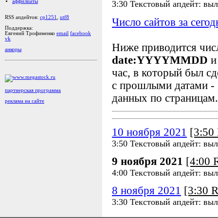
аффилиаты
3:30 Текстовый апдейт: вы
RSS апдейтов:
cp1251
,
utf8
Число сайтов за сегод
Поддержка:
Евгений Трофименко
email
facebook
vk
Ниже приводится чи
анкоры
date:YYYYMMDD
и
час, в который был сд
с прошлыми датами - 
партнерская программа
данных по страницам.
реклама на сайте
10 ноября 2021
[3:5
3:50 Текстовый апдейт: вы
9 ноября 2021
[4:00
4:00 Текстовый апдейт: вы
8 ноября 2021
[3:30 
3:30 Текстовый апдейт: вы