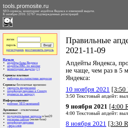
tools.promosite.ru
SEO-сервисы, мониторинг апдейтов Яндекса и изменений выдачи.
К октябрю 2016: 32767 подтвержденных регистраций
Правильные апде
логин
пароль
2021-11-09
регистрация
,
восстановить пароль
Начало
Апдейты Яндекса, про
апдейты базы Яндекса
апдейты ИКС по кнопке
не чаще, чем раз в 5 м
мониторинг выдачи
(+)
Сервисы платные
Яндекса:
выборки из статистики запросов
Сервисы
бесплатные временно
10 ноября 2021
[3:5
скорость яндексации
переформулировки и Спектр
примеси по запросу
3:50 Текстовый апдейт: вы
Информационное
рейтинг SEO-компаний
9 ноября 2021
[4:00
Архивные
- отключенные
4:00 Текстовый апдейт: вы
возможности
подозрительные запросы
в last20
регионы сайтов
(малая база)
8 ноября 2021
[3:30 
переформулировки
::веса слов