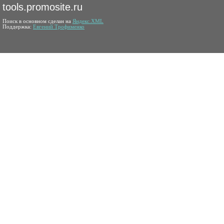
tools.promosite.ru
Поиск в основном сделан на
Яндекс.XML
Поддержка:
Евгений Трофименко