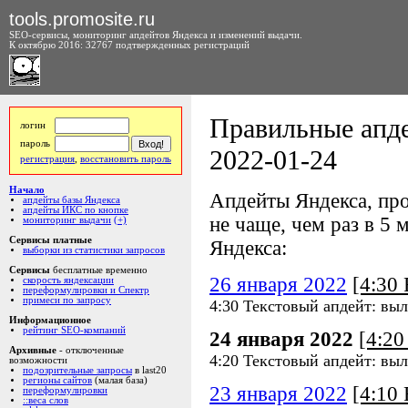
tools.promosite.ru
SEO-сервисы, мониторинг апдейтов Яндекса и изменений выдачи.
К октябрю 2016: 32767 подтвержденных регистраций
Правильные апде
логин
пароль
2022-01-24
регистрация
,
восстановить пароль
Начало
Апдейты Яндекса, про
апдейты базы Яндекса
апдейты ИКС по кнопке
не чаще, чем раз в 5 м
мониторинг выдачи
(+)
Сервисы платные
Яндекса:
выборки из статистики запросов
Сервисы
бесплатные временно
26 января 2022
[4:30
скорость яндексации
переформулировки и Спектр
примеси по запросу
4:30 Текстовый апдейт: выл
Информационное
рейтинг SEO-компаний
24 января 2022
[4:2
Архивные
- отключенные
4:20 Текстовый апдейт: выл
возможности
подозрительные запросы
в last20
регионы сайтов
(малая база)
23 января 2022
[4:10
переформулировки
::веса слов