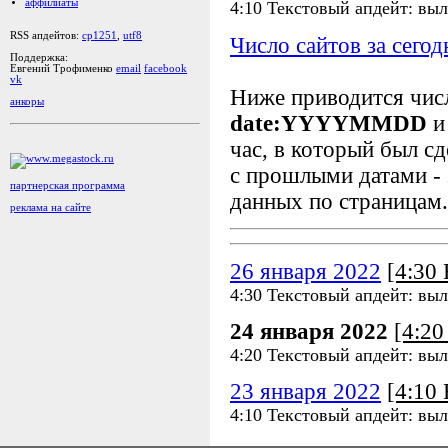
аффилиаты
4:10 Текстовый апдейт: выл
RSS апдейтов:
cp1251
,
utf8
Число сайтов за сегод
Поддержка:
Евгений Трофименко
email
facebook
vk
Ниже приводится чи
анкоры
date:YYYYMMDD
и
час, в который был сд
с прошлыми датами - 
партнерская программа
данных по страницам.
реклама на сайте
26 января 2022
[4:30
4:30 Текстовый апдейт: выл
24 января 2022
[4:2
4:20 Текстовый апдейт: выл
23 января 2022
[4:10
4:10 Текстовый апдейт: выл