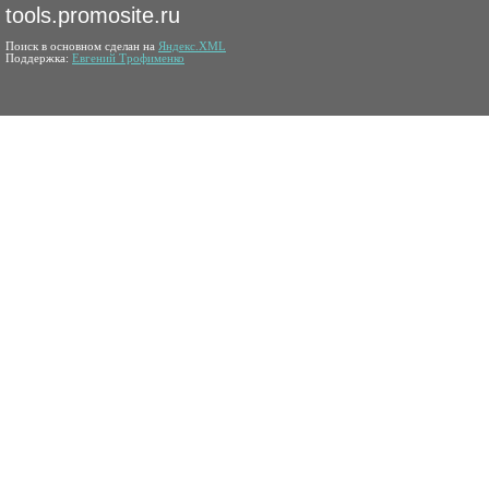
tools.promosite.ru
Поиск в основном сделан на
Яндекс.XML
Поддержка:
Евгений Трофименко