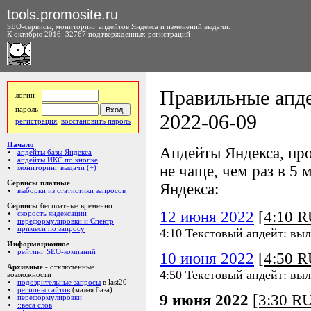
tools.promosite.ru
SEO-сервисы, мониторинг апдейтов Яндекса и изменений выдачи.
К октябрю 2016: 32767 подтвержденных регистраций
Правильные апде
логин
пароль
2022-06-09
регистрация
,
восстановить пароль
Начало
Апдейты Яндекса, про
апдейты базы Яндекса
апдейты ИКС по кнопке
не чаще, чем раз в 5 м
мониторинг выдачи
(+)
Сервисы платные
Яндекса:
выборки из статистики запросов
Сервисы
бесплатные временно
12 июня 2022
[4:10 
скорость яндексации
переформулировки и Спектр
примеси по запросу
4:10 Текстовый апдейт: вы
Информационное
рейтинг SEO-компаний
10 июня 2022
[4:50 
Архивные
- отключенные
4:50 Текстовый апдейт: вы
возможности
подозрительные запросы
в last20
регионы сайтов
(малая база)
9 июня 2022
[3:30 R
переформулировки
::веса слов