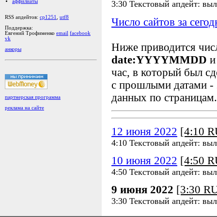
аффилиаты
3:30 Текстовый апдейт: вы
RSS апдейтов:
cp1251
,
utf8
Число сайтов за сегод
Поддержка:
Евгений Трофименко
email
facebook
vk
Ниже приводится чи
анкоры
date:YYYYMMDD
и
час, в который был сд
с прошлыми датами - 
данных по страницам.
партнерская программа
реклама на сайте
12 июня 2022
[4:10 
4:10 Текстовый апдейт: вы
10 июня 2022
[4:50 
4:50 Текстовый апдейт: вы
9 июня 2022
[3:30 R
3:30 Текстовый апдейт: вы