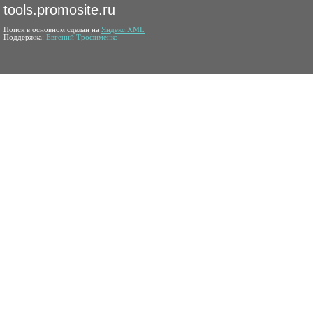
tools.promosite.ru
Поиск в основном сделан на
Яндекс.XML
Поддержка:
Евгений Трофименко