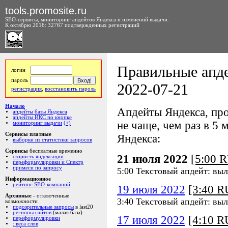
tools.promosite.ru
SEO-сервисы, мониторинг апдейтов Яндекса и изменений выдачи.
К октябрю 2016: 32767 подтвержденных регистраций
Правильные апде
логин
пароль
2022-07-21
регистрация
,
восстановить пароль
Начало
Апдейты Яндекса, про
апдейты базы Яндекса
апдейты ИКС по кнопке
не чаще, чем раз в 5 м
мониторинг выдачи
(+)
Сервисы платные
Яндекса:
выборки из статистики запросов
Сервисы
бесплатные временно
21 июля 2022
[5:00 
скорость яндексации
переформулировки и Спектр
примеси по запросу
5:00 Текстовый апдейт: вы
Информационное
рейтинг SEO-компаний
19 июля 2022
[3:40 
Архивные
- отключенные
3:40 Текстовый апдейт: вы
возможности
подозрительные запросы
в last20
регионы сайтов
(малая база)
17 июля 2022
[4:10 
переформулировки
::веса слов