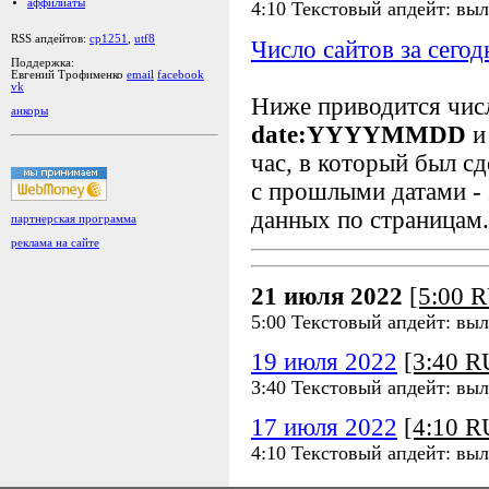
аффилиаты
4:10 Текстовый апдейт: вы
RSS апдейтов:
cp1251
,
utf8
Число сайтов за сегод
Поддержка:
Евгений Трофименко
email
facebook
vk
Ниже приводится чи
анкоры
date:YYYYMMDD
и
час, в который был сд
с прошлыми датами - 
данных по страницам.
партнерская программа
реклама на сайте
21 июля 2022
[5:00 
5:00 Текстовый апдейт: вы
19 июля 2022
[3:40 
3:40 Текстовый апдейт: вы
17 июля 2022
[4:10 
4:10 Текстовый апдейт: вы