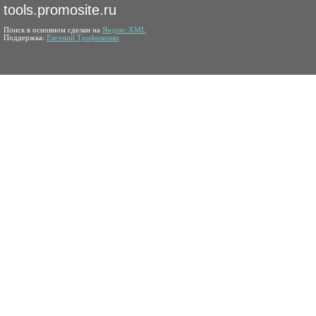
tools.promosite.ru
Поиск в основном сделан на
Яндекс.XML
Поддержка:
Евгений Трофименко