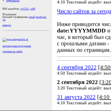
аффилиаты
4:10 Текстовый апдейт: выл
RSS апдейтов:
cp1251
,
utf8
Число сайтов за сегод
Поддержка:
Евгений Трофименко
email
facebook
vk
Ниже приводится чи
анкоры
date:YYYYMMDD
и
час, в который был сд
с прошлыми датами - 
партнерская программа
данных по страницам.
реклама на сайте
4 сентября 2022
[4:5
4:50 Текстовый апдейт: выл
2 сентября 2022
[3:2
3:20 Текстовый апдейт: выл
31 августа 2022
[4:1
4:10 Текстовый апдейт: выл