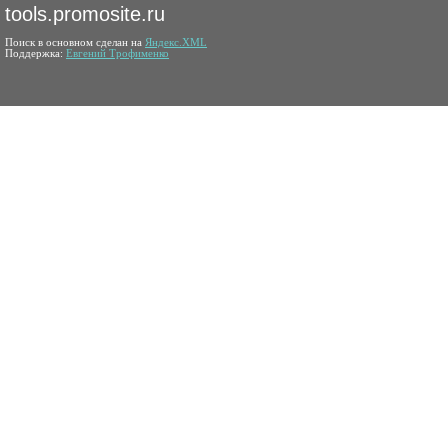
tools.promosite.ru
Поиск в основном сделан на
Яндекс.XML
Поддержка:
Евгений Трофименко