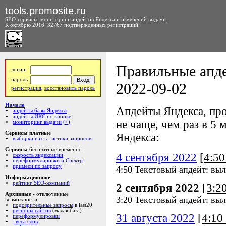
tools.promosite.ru
SEO-сервисы, мониторинг апдейтов Яндекса и изменений выдачи.
К октябрю 2016: 32767 подтвержденных регистраций
Правильные апде
логин
пароль
2022-09-02
регистрация
,
восстановить пароль
Начало
Апдейты Яндекса, про
апдейты базы Яндекса
апдейты ИКС по кнопке
не чаще, чем раз в 5 м
мониторинг выдачи
(+)
Сервисы платные
Яндекса:
выборки из статистики запросов
Сервисы
бесплатные временно
4 сентября 2022
[4:5
скорость яндексации
переформулировки и Спектр
примеси по запросу
4:50 Текстовый апдейт: выл
Информационное
рейтинг SEO-компаний
2 сентября 2022
[3:2
Архивные
- отключенные
3:20 Текстовый апдейт: выл
возможности
подозрительные запросы
в last20
регионы сайтов
(малая база)
31 августа 2022
[4:1
переформулировки
::веса слов