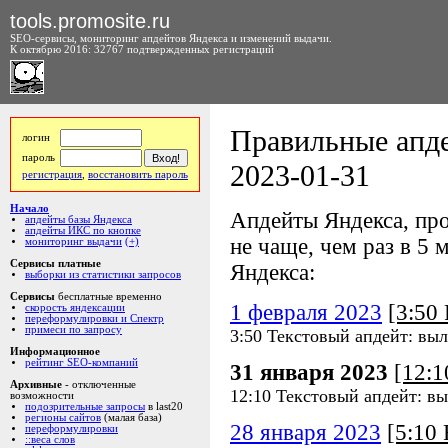
tools.promosite.ru
SEO-сервисы, мониторинг апдейтов Яндекса и изменений выдачи.
К октябрю 2016: 32767 подтвержденных регистраций
Правильные апде
логин
пароль
2023-01-31
регистрация
,
восстановить пароль
Начало
Апдейты Яндекса, про
апдейты базы Яндекса
апдейты ИКС по кнопке
не чаще, чем раз в 5 м
мониторинг выдачи
(+)
Сервисы платные
Яндекса:
выборки из статистики запросов
Сервисы
бесплатные временно
1 февраля 2023
[3:50
скорость яндексации
переформулировки и Спектр
примеси по запросу
3:50 Текстовый апдейт: выл
Информационное
рейтинг SEO-компаний
31 января 2023
[12:
Архивные
- отключенные
12:10 Текстовый апдейт: в
возможности
подозрительные запросы
в last20
регионы сайтов
(малая база)
28 января 2023
[5:10
переформулировки
::веса слов