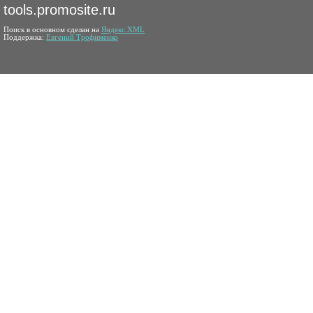
tools.promosite.ru
Поиск в основном сделан на
Яндекс.XML
Поддержка:
Евгений Трофименко