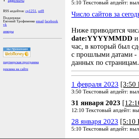
аффилиаты
5:10 Текстовый апдейт: выл
RSS апдейтов:
cp1251
,
utf8
Число сайтов за сегод
Поддержка:
Евгений Трофименко
email
facebook
vk
Ниже приводится чи
анкоры
date:YYYYMMDD
и
час, в который был сд
с прошлыми датами - 
данных по страницам.
партнерская программа
реклама на сайте
1 февраля 2023
[3:50
3:50 Текстовый апдейт: выл
31 января 2023
[12:
12:10 Текстовый апдейт: в
28 января 2023
[5:10
5:10 Текстовый апдейт: выл