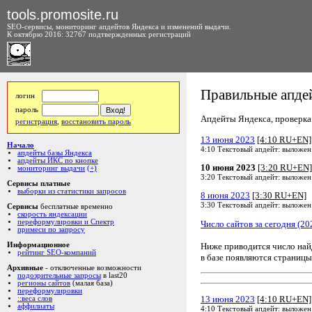
tools.promosite.ru
SEO-сервисы, мониторинг апдейтов Яндекса и изменений выдачи.
К октябрю 2016: 32767 подтвержденных регистраций
Правильные апдей
логин
пароль
Апдейты Яндекса, проверка а
регистрация
,
восстановить пароль
13 июня 2023
[4:10 RU+EN]
Начало
4:10 Текстовый апдейт: выложен
апдейты базы Яндекса
апдейты ИКС по кнопке
10 июня 2023
[3:20 RU+EN]
мониторинг выдачи
(+)
3:20 Текстовый апдейт: выложен
Сервисы платные
выборки из статистики запросов
8 июня 2023
[3:30 RU+EN]
3:30 Текстовый апдейт: выложен
Сервисы
бесплатные временно
скорость яндексации
переформулировки и Спектр
Число сайтов за сегодня (20
примеси по запросу
Ниже приводится число на
Информационное
рейтинг SEO-компаний
в базе появляются страницы
Архивные
- отключенные возможности
подозрительные запросы
в last20
регионы сайтов
(малая база)
переформулировки
13 июня 2023
[4:10 RU+EN]
::веса слов
аффилиаты
4:10 Текстовый апдейт: выложен