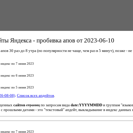
ты Яндекса - пробивка апов от 2023-06-10
пов 30 раз до 8 утра (по популярности не чаще, чем раз в 5 минут), позже - не 
 индекс по 7 июня 2023
 индекс по 6 июня 2023
 индекс по 5 июня 2023
26-08-08)
.
Список всех апдейтов
.
йденных
сайтов
страниц
по запросам вида
date:YYYYMMDD
и группам "языко
 с прошлыми датами - это "текстовый" апдейт, выкладывание в индекс данных 
 индекс по 7 июня 2023