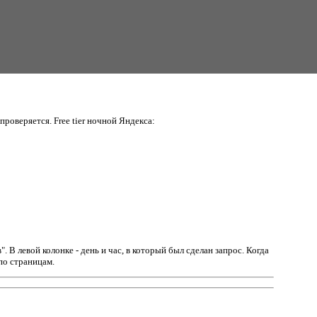
проверяется. Free tier ночной Яндекса:
в".
В левой колонке - день и час, в который был сделан запрос. Когда
по страницам.