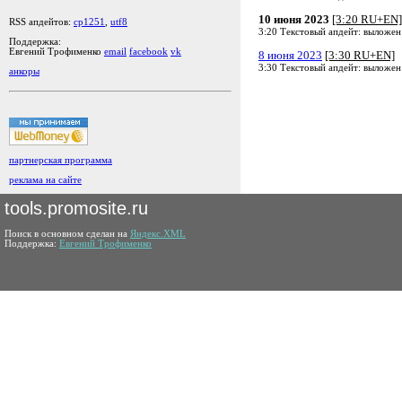
10 июня 2023
[3:20 RU+EN]
RSS апдейтов:
cp1251
,
utf8
3:20 Текстовый апдейт: выложен
Поддержка:
Евгений Трофименко
email
facebook
vk
8 июня 2023
[3:30 RU+EN]
3:30 Текстовый апдейт: выложен
анкоры
партнерская программа
реклама на сайте
tools.promosite.ru
Поиск в основном сделан на
Яндекс.XML
Поддержка:
Евгений Трофименко