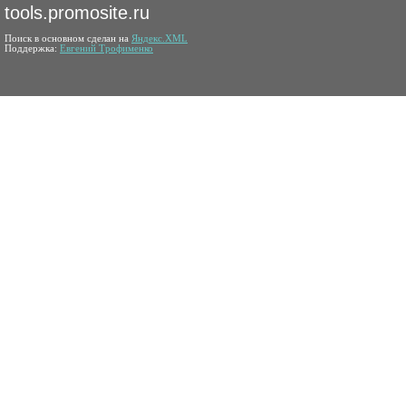
tools.promosite.ru
Поиск в основном сделан на
Яндекс.XML
Поддержка:
Евгений Трофименко