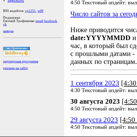
аффилиаты
4:50 Текстовый апдейт: выл
RSS апдейтов:
cp1251
,
utf8
Число сайтов за сегод
Поддержка:
Евгений Трофименко
email
facebook
vk
Ниже приводится чи
анкоры
date:YYYYMMDD
и
час, в который был сд
с прошлыми датами - 
данных по страницам.
партнерская программа
реклама на сайте
1 сентября 2023
[4:3
4:30 Текстовый апдейт: выл
30 августа 2023
[4:5
4:50 Текстовый апдейт: выл
29 августа 2023
[4:5
4:50 Текстовый апдейт: выл