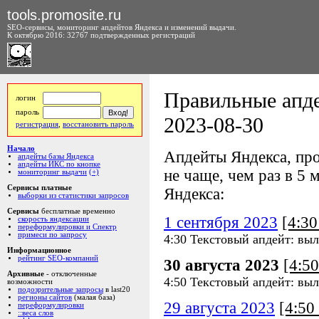
tools.promosite.ru
SEO-сервисы, мониторинг апдейтов Яндекса и изменений выдачи.
К октябрю 2016: 32767 подтвержденных регистраций
Правильные апде
логин
пароль
2023-08-30
регистрация
,
восстановить пароль
Начало
Апдейты Яндекса, про
апдейты базы Яндекса
апдейты ИКС по кнопке
не чаще, чем раз в 5 м
мониторинг выдачи
(+)
Сервисы платные
Яндекса:
выборки из статистики запросов
Сервисы
бесплатные временно
1 сентября 2023
[4:3
скорость яндексации
переформулировки и Спектр
примеси по запросу
4:30 Текстовый апдейт: выл
Информационное
рейтинг SEO-компаний
30 августа 2023
[4:5
Архивные
- отключенные
4:50 Текстовый апдейт: выл
возможности
подозрительные запросы
в last20
регионы сайтов
(малая база)
29 августа 2023
[4:5
переформулировки
::веса слов