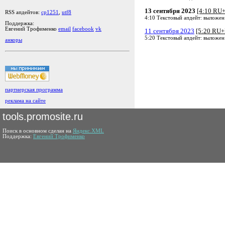
13 сентября 2023
[4:10 RU
RSS апдейтов:
cp1251
,
utf8
4:10 Текстовый апдейт: выложен
Поддержка:
Евгений Трофименко
email
facebook
vk
11 сентября 2023
[5:20 RU
5:20 Текстовый апдейт: выложен
анкоры
партнерская программа
реклама на сайте
tools.promosite.ru
Поиск в основном сделан на
Яндекс.XML
Поддержка:
Евгений Трофименко