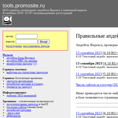
tools.promosite.ru
SEO-сервисы, мониторинг апдейтов Яндекса и изменений выдачи.
К октябрю 2016: 32767 подтвержденных регистраций
Правильные апдей
логин
пароль
Апдейты Яндекса, проверка а
регистрация
,
восстановить пароль
15 сентября 2023
[4:10 RU
Начало
4:10 Текстовый апдейт: выложен
апдейты базы Яндекса
апдейты ИКС по кнопке
13 сентября 2023
[4:10 RU
мониторинг выдачи
(+)
4:10 Текстовый апдейт: выложен
Сервисы платные
выборки из статистики запросов
11 сентября 2023
[5:20 RU
5:20 Текстовый апдейт: выложен
Сервисы
бесплатные временно
скорость яндексации
переформулировки и Спектр
Число сайтов за сегодня (20
примеси по запросу
Ниже приводится число на
Информационное
рейтинг SEO-компаний
в базе появляются страницы
Архивные
- отключенные возможности
подозрительные запросы
в last20
регионы сайтов
(малая база)
переформулировки
15 сентября 2023
[4:10 RU
::веса слов
аффилиаты
4:10 Текстовый апдейт: выложен