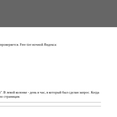
проверяется. Free tier ночной Яндекса:
в".
В левой колонке - день и час, в который был сделан запрос. Когда
по страницам.