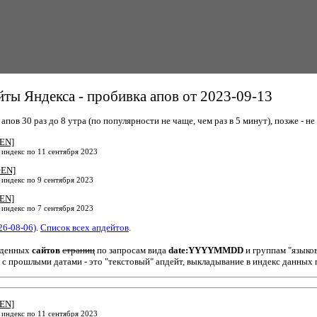
ты Яндекса - пробивка апов от 2023-09-13
пов 30 раз до 8 утра (по популярности не чаще, чем раз в 5 минут), позже - не 
+EN]
 индекс по 11 сентября 2023
+EN]
 индекс по 9 сентября 2023
+EN]
 индекс по 7 сентября 2023
26-08-06)
.
Список всех апдейтов
.
йденных
сайтов
страниц
по запросам вида
date:YYYYMMDD
и группам "языко
 с прошлыми датами - это "текстовый" апдейт, выкладывание в индекс данных 
+EN]
 индекс по 11 сентября 2023