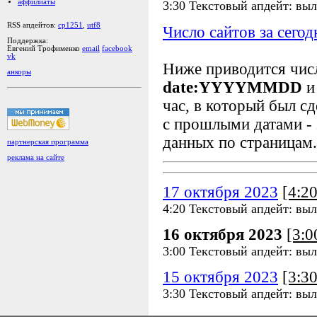
аффилиаты
3:30 Текстовый апдейт: выл
RSS апдейтов:
cp1251
,
utf8
Число сайтов за сегод
Поддержка:
Евгений Трофименко
email
facebook
vk
Ниже приводится чи
анкоры
date:YYYYMMDD
и
час, в который был сд
с прошлыми датами - 
данных по страницам.
партнерская программа
реклама на сайте
17 октября 2023
[4:2
4:20 Текстовый апдейт: выл
16 октября 2023
[3:
3:00 Текстовый апдейт: выл
15 октября 2023
[3:3
3:30 Текстовый апдейт: выл