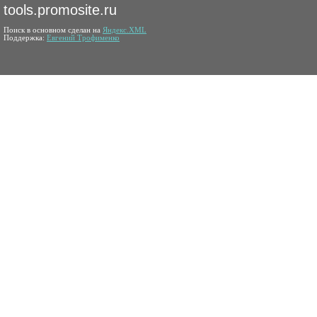
tools.promosite.ru
Поиск в основном сделан на
Яндекс.XML
Поддержка:
Евгений Трофименко