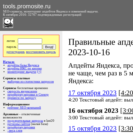
tools.promosite.ru
SEO-сервисы, мониторинг апдейтов Яндекса и изменений выдачи.
К октябрю 2016: 32767 подтвержденных регистраций
Правильные апде
логин
пароль
2023-10-16
регистрация
,
восстановить пароль
Начало
Апдейты Яндекса, про
апдейты базы Яндекса
апдейты ИКС по кнопке
не чаще, чем раз в 5 м
мониторинг выдачи
(+)
Сервисы платные
Яндекса:
выборки из статистики запросов
Сервисы
бесплатные временно
17 октября 2023
[4:2
скорость яндексации
переформулировки и Спектр
примеси по запросу
4:20 Текстовый апдейт: выл
Информационное
рейтинг SEO-компаний
16 октября 2023
[3:
Архивные
- отключенные
3:00 Текстовый апдейт: выл
возможности
подозрительные запросы
в last20
регионы сайтов
(малая база)
15 октября 2023
[3:3
переформулировки
::веса слов