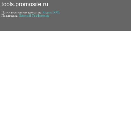
tools.promosite.ru
Поиск в основном сделан на
Яндекс.XML
Поддержка:
Евгений Трофименко