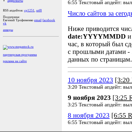
аффилиаты
6:55 Текстовый апдейт: вы
RSS апдейтов:
cp1251
,
utf8
Число сайтов за сегод
Поддержка:
Евгений Трофименко
email
facebook
vk
Ниже приводится чи
анкоры
date:YYYYMMDD
и
час, в который был сд
с прошлыми датами - 
партнерская программа
данных по страницам.
реклама на сайте
10 ноября 2023
[3:2
3:20 Текстовый апдейт: вы
9 ноября 2023
[3:25
3:25 Текстовый апдейт: вы
8 ноября 2023
[6:55 
6:55 Текстовый апдейт: вы