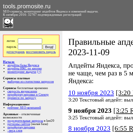
tools.promosite.ru
SEO-сервисы, мониторинг апдейтов Яндекса и изменений выдачи.
К октябрю 2016: 32767 подтвержденных регистраций
Правильные апде
логин
пароль
2023-11-09
регистрация
,
восстановить пароль
Начало
Апдейты Яндекса, про
апдейты базы Яндекса
апдейты ИКС по кнопке
не чаще, чем раз в 5 м
мониторинг выдачи
(+)
Сервисы платные
Яндекса:
выборки из статистики запросов
Сервисы
бесплатные временно
10 ноября 2023
[3:2
скорость яндексации
переформулировки и Спектр
примеси по запросу
3:20 Текстовый апдейт: вы
Информационное
рейтинг SEO-компаний
9 ноября 2023
[3:25
Архивные
- отключенные
3:25 Текстовый апдейт: вы
возможности
подозрительные запросы
в last20
регионы сайтов
(малая база)
8 ноября 2023
[6:55 
переформулировки
::веса слов