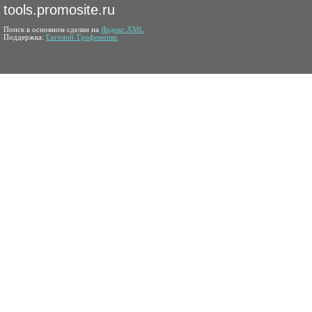
tools.promosite.ru
Поиск в основном сделан на
Яндекс.XML
Поддержка:
Евгений Трофименко