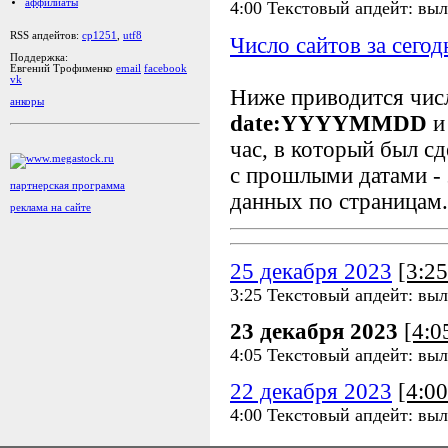
аффилиаты
4:00 Текстовый апдейт: выл
RSS апдейтов:
cp1251
,
utf8
Число сайтов за сегод
Поддержка:
Евгений Трофименко
email
facebook
vk
Ниже приводится чи
анкоры
date:YYYYMMDD
и
час, в который был сд
с прошлыми датами - 
партнерская программа
данных по страницам.
реклама на сайте
25 декабря 2023
[3:2
3:25 Текстовый апдейт: выл
23 декабря 2023
[4:
4:05 Текстовый апдейт: выл
22 декабря 2023
[4:0
4:00 Текстовый апдейт: выл