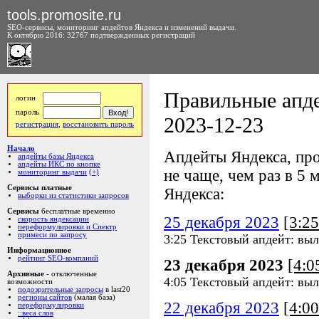
tools.promosite.ru
SEO-сервисы, мониторинг апдейтов Яндекса и изменений выдачи.
К октябрю 2016: 32767 подтвержденных регистраций
Правильные апде
логин
пароль
2023-12-23
регистрация
,
восстановить пароль
Начало
Апдейты Яндекса, про
апдейты базы Яндекса
апдейты ИКС по кнопке
не чаще, чем раз в 5 м
мониторинг выдачи
(+)
Сервисы платные
Яндекса:
выборки из статистики запросов
Сервисы
бесплатные временно
25 декабря 2023
[3:2
скорость яндексации
переформулировки и Спектр
примеси по запросу
3:25 Текстовый апдейт: выл
Информационное
рейтинг SEO-компаний
23 декабря 2023
[4:
Архивные
- отключенные
4:05 Текстовый апдейт: выл
возможности
подозрительные запросы
в last20
регионы сайтов
(малая база)
22 декабря 2023
[4:0
переформулировки
::веса слов