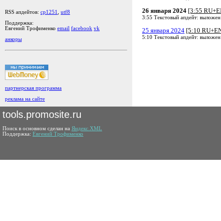
26 января 2024
[3:55 RU+E
RSS апдейтов:
cp1251
,
utf8
3:55 Текстовый апдейт: выложен
Поддержка:
Евгений Трофименко
email
facebook
vk
25 января 2024
[5:10 RU+E
5:10 Текстовый апдейт: выложен
анкоры
партнерская программа
реклама на сайте
tools.promosite.ru
Поиск в основном сделан на
Яндекс.XML
Поддержка:
Евгений Трофименко