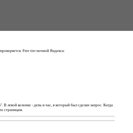
проверяется. Free tier ночной Яндекса:
в".
В левой колонке - день и час, в который был сделан запрос. Когда
по страницам.