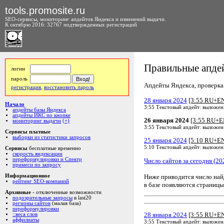
tools.promosite.ru
SEO-сервисы, мониторинг апдейтов Яндекса и изменений выдачи.
К октябрю 2016: 32767 подтвержденных регистраций
Правильные апдей
логин
пароль
Апдейты Яндекса, проверка а
регистрация
,
восстановить пароль
28 января 2024
[3:55 RU+E
Начало
3:55 Текстовый апдейт: выложен
апдейты базы Яндекса
апдейты ИКС по кнопке
26 января 2024
[3:55 RU+E
мониторинг выдачи
(+)
3:55 Текстовый апдейт: выложен
Сервисы платные
выборки из статистики запросов
25 января 2024
[5:10 RU+E
5:10 Текстовый апдейт: выложен
Сервисы
бесплатные временно
скорость яндексации
переформулировки и Спектр
Число сайтов за сегодня (20
примеси по запросу
Ниже приводится число на
Информационное
рейтинг SEO-компаний
в базе появляются страницы
Архивные
- отключенные возможности
подозрительные запросы
в last20
регионы сайтов
(малая база)
переформулировки
28 января 2024
[3:55 RU+E
::веса слов
аффилиаты
3:55 Текстовый апдейт: выложен