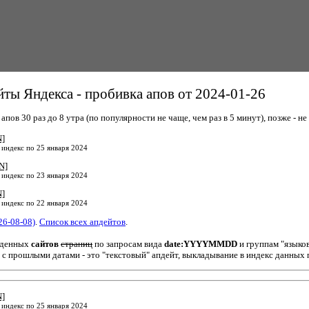
ты Яндекса - пробивка апов от 2024-01-26
пов 30 раз до 8 утра (по популярности не чаще, чем раз в 5 минут), позже - не 
N]
 индекс по 25 января 2024
N]
 индекс по 23 января 2024
N]
 индекс по 22 января 2024
26-08-08)
.
Список всех апдейтов
.
йденных
сайтов
страниц
по запросам вида
date:YYYYMMDD
и группам "языко
 с прошлыми датами - это "текстовый" апдейт, выкладывание в индекс данных 
N]
 индекс по 25 января 2024