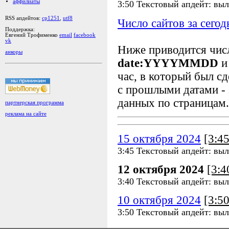
аффилиаты
3:50 Текстовый апдейт: выл
RSS апдейтов:
cp1251
,
utf8
Число сайтов за сегод
Поддержка:
Евгений Трофименко
email
facebook
vk
Ниже приводится чи
анкоры
date:YYYYMMDD
и
час, в который был сд
с прошлыми датами - 
данных по страницам.
партнерская программа
реклама на сайте
15 октября 2024
[3:4
3:45 Текстовый апдейт: выл
12 октября 2024
[3:
3:40 Текстовый апдейт: выл
10 октября 2024
[3:5
3:50 Текстовый апдейт: выл