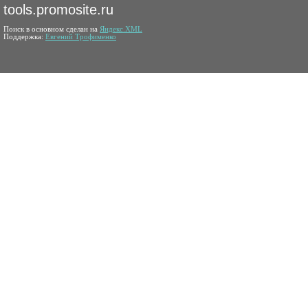
tools.promosite.ru
Поиск в основном сделан на
Яндекс.XML
Поддержка:
Евгений Трофименко