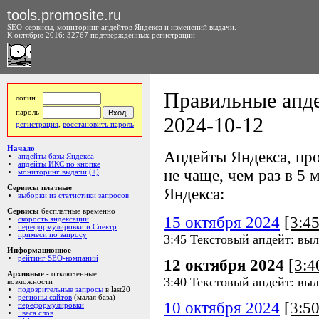
tools.promosite.ru
SEO-сервисы, мониторинг апдейтов Яндекса и изменений выдачи.
К октябрю 2016: 32767 подтвержденных регистраций
Правильные апде
логин
пароль
2024-10-12
регистрация
,
восстановить пароль
Начало
Апдейты Яндекса, про
апдейты базы Яндекса
апдейты ИКС по кнопке
не чаще, чем раз в 5 м
мониторинг выдачи
(+)
Сервисы платные
Яндекса:
выборки из статистики запросов
Сервисы
бесплатные временно
15 октября 2024
[3:4
скорость яндексации
переформулировки и Спектр
примеси по запросу
3:45 Текстовый апдейт: выл
Информационное
рейтинг SEO-компаний
12 октября 2024
[3:
Архивные
- отключенные
3:40 Текстовый апдейт: выл
возможности
подозрительные запросы
в last20
регионы сайтов
(малая база)
10 октября 2024
[3:5
переформулировки
::веса слов