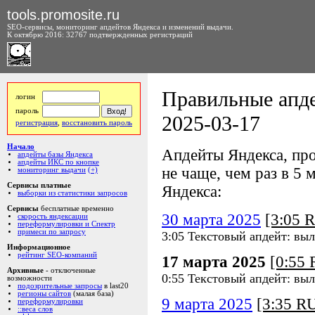
tools.promosite.ru
SEO-сервисы, мониторинг апдейтов Яндекса и изменений выдачи.
К октябрю 2016: 32767 подтвержденных регистраций
Правильные апде
логин
пароль
2025-03-17
регистрация
,
восстановить пароль
Начало
Апдейты Яндекса, про
апдейты базы Яндекса
апдейты ИКС по кнопке
не чаще, чем раз в 5 м
мониторинг выдачи
(+)
Сервисы платные
Яндекса:
выборки из статистики запросов
Сервисы
бесплатные временно
30 марта 2025
[3:05 
скорость яндексации
переформулировки и Спектр
примеси по запросу
3:05 Текстовый апдейт: вы
Информационное
рейтинг SEO-компаний
17 марта 2025
[0:55
Архивные
- отключенные
0:55 Текстовый апдейт: выл
возможности
подозрительные запросы
в last20
регионы сайтов
(малая база)
9 марта 2025
[3:35 R
переформулировки
::веса слов