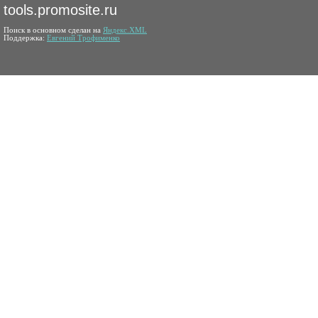
tools.promosite.ru
Поиск в основном сделан на
Яндекс.XML
Поддержка:
Евгений Трофименко