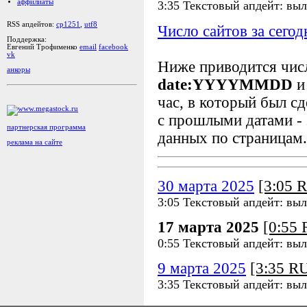
аффилиаты
3:35 Текстовый апдейт: выл
RSS апдейтов:
cp1251
,
utf8
Число сайтов за сегод
Поддержка:
Евгений Трофименко
email
facebook
vk
Ниже приводится чи
анкоры
date:YYYYMMDD
и
час, в который был сд
с прошлыми датами - 
партнерская программа
данных по страницам.
реклама на сайте
30 марта 2025
[3:05 
3:05 Текстовый апдейт: вы
17 марта 2025
[0:55
0:55 Текстовый апдейт: выл
9 марта 2025
[3:35 R
3:35 Текстовый апдейт: выл