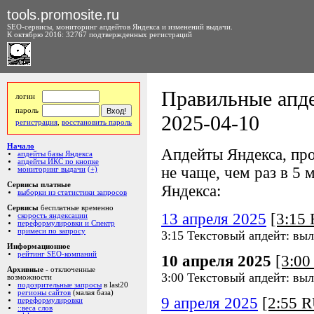
tools.promosite.ru
SEO-сервисы, мониторинг апдейтов Яндекса и изменений выдачи.
К октябрю 2016: 32767 подтвержденных регистраций
Правильные апде
логин
пароль
2025-04-10
регистрация
,
восстановить пароль
Начало
Апдейты Яндекса, про
апдейты базы Яндекса
апдейты ИКС по кнопке
не чаще, чем раз в 5 м
мониторинг выдачи
(+)
Сервисы платные
Яндекса:
выборки из статистики запросов
Сервисы
бесплатные временно
13 апреля 2025
[3:15
скорость яндексации
переформулировки и Спектр
примеси по запросу
3:15 Текстовый апдейт: выл
Информационное
рейтинг SEO-компаний
10 апреля 2025
[3:0
Архивные
- отключенные
3:00 Текстовый апдейт: выл
возможности
подозрительные запросы
в last20
регионы сайтов
(малая база)
9 апреля 2025
[2:55 
переформулировки
::веса слов