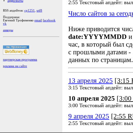
аффилиаты
2:55 Текстовый апдейт: выл
RSS апдейтов:
cp1251
,
utf8
Число сайтов за сегод
Поддержка:
Евгений Трофименко
email
facebook
vk
Ниже приводится чи
анкоры
date:YYYYMMDD
и
час, в который был сд
с прошлыми датами - 
данных по страницам.
партнерская программа
реклама на сайте
13 апреля 2025
[3:15
3:15 Текстовый апдейт: выл
10 апреля 2025
[3:0
3:00 Текстовый апдейт: выл
9 апреля 2025
[2:55 
2:55 Текстовый апдейт: выл