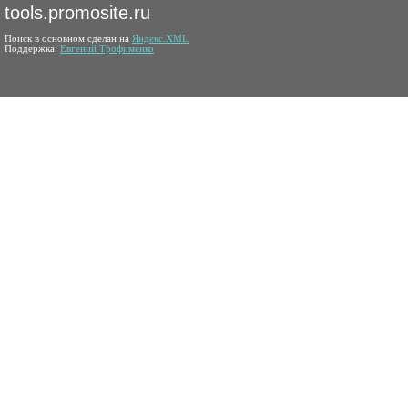
tools.promosite.ru
Поиск в основном сделан на
Яндекс.XML
Поддержка:
Евгений Трофименко