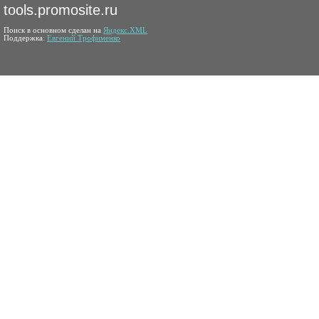
tools.promosite.ru
Поиск в основном сделан на
Яндекс.XML
Поддержка:
Евгений Трофименко