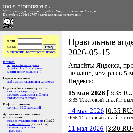
tools.promosite.ru
SEO-сервисы, мониторинг апдейтов Яндекса и изменений выдачи.
К октябрю 2016: 32767 подтвержденных регистраций
Правильные апде
логин
пароль
2026-05-15
регистрация
,
восстановить пароль
Начало
Апдейты Яндекса, про
апдейты базы Яндекса
апдейты ИКС по кнопке
не чаще, чем раз в 5 м
мониторинг выдачи
(+)
Сервисы платные
Яндекса:
выборки из статистики запросов
Сервисы
бесплатные временно
15 мая 2026
[3:35 R
скорость яндексации
переформулировки и Спектр
примеси по запросу
3:35 Текстовый апдейт: выл
Информационное
рейтинг SEO-компаний
14 мая 2026
[0:55 R
Архивные
- отключенные
0:55 Текстовый апдейт: выл
возможности
подозрительные запросы
в last20
регионы сайтов
(малая база)
11 мая 2026
[3:30 R
переформулировки
::веса слов