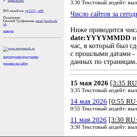
аффилиаты
3:30 Текстовый апдейт: выл
RSS апдейтов:
cp1251
,
utf8
Число сайтов за сегод
Поддержка:
Евгений Трофименко
email
facebook
vk
Ниже приводится чи
анкоры
date:YYYYMMDD
и
час, в который был сд
с прошлыми датами - 
партнерская программа
данных по страницам.
реклама на сайте
15 мая 2026
[3:35 R
3:35 Текстовый апдейт: выл
14 мая 2026
[0:55 R
0:55 Текстовый апдейт: выл
11 мая 2026
[3:30 R
3:30 Текстовый апдейт: выл