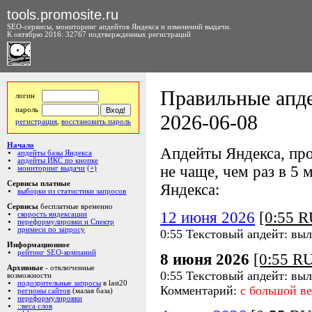
tools.promosite.ru
SEO-сервисы, мониторинг апдейтов Яндекса и изменений выдачи.
К октябрю 2016: 32767 подтвержденных регистраций
Правильные апде
логин
пароль
2026-06-08
регистрация
,
восстановить пароль
Начало
Апдейты Яндекса, про
апдейты базы Яндекса
апдейты ИКС по кнопке
не чаще, чем раз в 5 м
мониторинг выдачи
(+)
Сервисы платные
Яндекса:
выборки из статистики запросов
Сервисы
бесплатные временно
12 июня 2026
[0:55 
скорость яндексации
переформулировки и Спектр
примеси по запросу
0:55 Текстовый апдейт: вы
Информационное
рейтинг SEO-компаний
8 июня 2026
[0:55 R
Архивные
- отключенные
0:55 Текстовый апдейт: вы
возможности
подозрительные запросы
в last20
Комментарий:
с большой ве
регионы сайтов
(малая база)
переформулировки
::веса слов