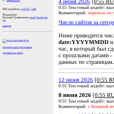
4 июня 2026
[0:55 R
аффилиаты
0:55 Текстовый апдейт: выл
RSS апдейтов:
cp1251
,
utf8
Комментарий:
переполз на 
Поддержка:
Евгений Трофименко
email
facebook
vk
Число сайтов за сегод
анкоры
Ниже приводится чи
date:YYYYMMDD
и
час, в который был сд
партнерская программа
реклама на сайте
с прошлыми датами - 
данных по страницам.
12 июня 2026
[0:55 
0:55 Текстовый апдейт: вы
8 июня 2026
[0:55 R
0:55 Текстовый апдейт: вы
Комментарий:
с большой ве