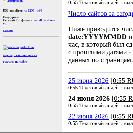
аффилиаты
0:55 Текстовый апдейт: вы
RSS апдейтов:
cp1251
,
utf8
Число сайтов за сегод
Поддержка:
Евгений Трофименко
email
facebook
vk
Ниже приводится чи
анкоры
date:YYYYMMDD
и
час, в который был сд
с прошлыми датами - 
партнерская программа
данных по страницам.
реклама на сайте
25 июня 2026
[0:55 
0:55 Текстовый апдейт: вы
24 июня 2026
[0:55 
0:55 Текстовый апдейт: вы
22 июня 2026
[0:55 
0:55 Текстовый апдейт: вы