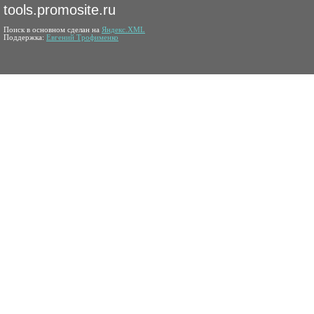
tools.promosite.ru
Поиск в основном сделан на
Яндекс.XML
Поддержка:
Евгений Трофименко