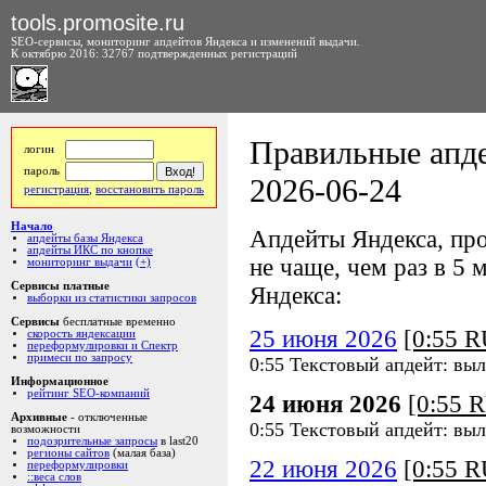
tools.promosite.ru
SEO-сервисы, мониторинг апдейтов Яндекса и изменений выдачи.
К октябрю 2016: 32767 подтвержденных регистраций
Правильные апде
логин
пароль
2026-06-24
регистрация
,
восстановить пароль
Начало
Апдейты Яндекса, про
апдейты базы Яндекса
апдейты ИКС по кнопке
не чаще, чем раз в 5 м
мониторинг выдачи
(+)
Сервисы платные
Яндекса:
выборки из статистики запросов
Сервисы
бесплатные временно
25 июня 2026
[0:55 
скорость яндексации
переформулировки и Спектр
примеси по запросу
0:55 Текстовый апдейт: вы
Информационное
рейтинг SEO-компаний
24 июня 2026
[0:55 
Архивные
- отключенные
0:55 Текстовый апдейт: вы
возможности
подозрительные запросы
в last20
регионы сайтов
(малая база)
22 июня 2026
[0:55 
переформулировки
::веса слов