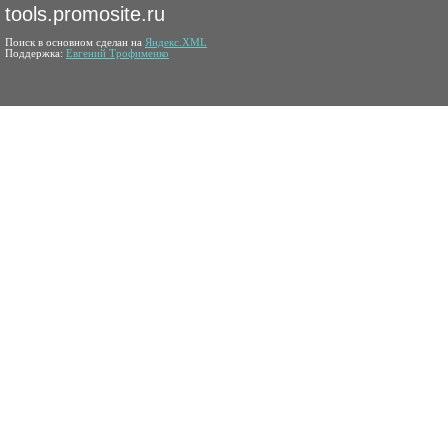
tools.promosite.ru
Поиск в основном сделан на
Яндекс.XML
Поддержка:
Евгений Трофименко