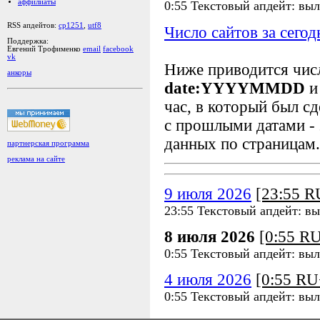
аффилиаты
0:55 Текстовый апдейт: вы
RSS апдейтов:
cp1251
,
utf8
Число сайтов за сегод
Поддержка:
Евгений Трофименко
email
facebook
vk
Ниже приводится чи
анкоры
date:YYYYMMDD
и
час, в который был сд
с прошлыми датами - 
данных по страницам.
партнерская программа
реклама на сайте
9 июля 2026
[23:55 
23:55 Текстовый апдейт: в
8 июля 2026
[0:55 R
0:55 Текстовый апдейт: вы
4 июля 2026
[0:55 R
0:55 Текстовый апдейт: вы