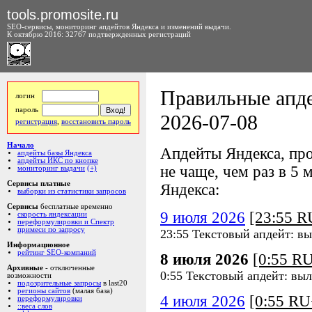
tools.promosite.ru
SEO-сервисы, мониторинг апдейтов Яндекса и изменений выдачи.
К октябрю 2016: 32767 подтвержденных регистраций
Правильные апде
логин
пароль
2026-07-08
регистрация
,
восстановить пароль
Начало
Апдейты Яндекса, про
апдейты базы Яндекса
апдейты ИКС по кнопке
не чаще, чем раз в 5 м
мониторинг выдачи
(+)
Сервисы платные
Яндекса:
выборки из статистики запросов
Сервисы
бесплатные временно
9 июля 2026
[23:55 
скорость яндексации
переформулировки и Спектр
примеси по запросу
23:55 Текстовый апдейт: в
Информационное
рейтинг SEO-компаний
8 июля 2026
[0:55 R
Архивные
- отключенные
0:55 Текстовый апдейт: вы
возможности
подозрительные запросы
в last20
регионы сайтов
(малая база)
4 июля 2026
[0:55 R
переформулировки
::веса слов