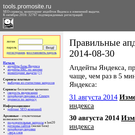
tools.promosite.ru
SEO-сервисы, мониторинг апдейтов Яндекса и изменений выдачи.
К октябрю 2016: 32767 подтвержденных регистраций
Правильные апд
логин
пароль
2014-08-30
регистрация
,
восстановить пароль
Начало
Апдейты Яндекса, про
апдейты базы Яндекса
апдейты ИКС по кнопке
мониторинг выдачи
(+)
чаще, чем раз в 5 мин
Сервисы платные
Яндекса:
выборки из статистики запросов
Сервисы
бесплатные временно
скорость яндексации
31 августа 2014
Изм
переформулировки и Спектр
примеси по запросу
индекса
Информационное
рейтинг SEO-компаний
30 августа 2014
Изм
Архивные
- отключенные
возможности
подозрительные запросы
в last20
индекса
регионы сайтов
(малая база)
переформулировки
::веса слов