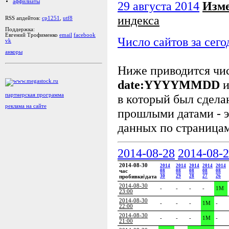
аффилиаты
29 августа 2014
Изм
индекса
RSS апдейтов:
cp1251
,
utf8
Поддержка:
Евгений Трофименко
email
facebook
Число сайтов за сего
vk
анкоры
Ниже приводится чи
date:YYYYMMDD
и
в который был сделан
партнерская программа
реклама на сайте
прошлыми датами - э
данных по страницам
2014-08-28
2014-08-
2014-08-30
2014
2014
2014
2014
2014
час
08
08
08
08
08
30
29
28
27
26
пробивки\дата
2014-08-30
-
-
-
-
1M
23:00
2014-08-30
-
-
-
1M
-
22:00
2014-08-30
-
-
-
1M
-
21:00