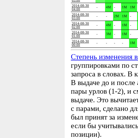
05:00
2014-08-30
-
4M
-
1M
1M
04:00
2014-08-30
-
-
2M
1M
-
03:00
2014-08-30
-
4M
-
1M
-
02:00
2014-08-30
-
3M
-
1M
-
01:00
2014-08-30
-
-
-
-
1M
00:00
Степень изменения 
группировками по ст
запроса в словах. В 
В выдаче до и посл
пары урлов (1-2), и 
выдаче. Это вычитае
с парами, сделано дл
был принят за измене
если бы учитывались 
позиции).