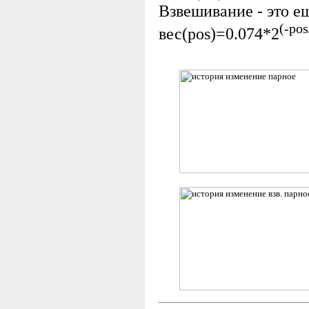
Взвешивание - это е
(-pos
вес(pos)=0.074*2