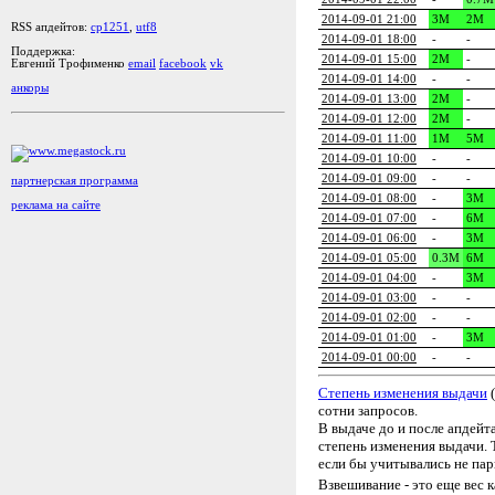
2014-09-01 21:00
3M
2M
RSS апдейтов:
cp1251
,
utf8
2014-09-01 18:00
-
-
Поддержка:
2014-09-01 15:00
2M
-
Евгений Трофименко
email
facebook
vk
2014-09-01 14:00
-
-
анкоры
2014-09-01 13:00
2M
-
2014-09-01 12:00
2M
-
2014-09-01 11:00
1M
5M
2014-09-01 10:00
-
-
2014-09-01 09:00
-
-
партнерская программа
2014-09-01 08:00
-
3M
реклама на сайте
2014-09-01 07:00
-
6M
2014-09-01 06:00
-
3M
2014-09-01 05:00
0.3M
6M
2014-09-01 04:00
-
3M
2014-09-01 03:00
-
-
2014-09-01 02:00
-
-
2014-09-01 01:00
-
3M
2014-09-01 00:00
-
-
Степень изменения выдачи
(
сотни запросов.
В выдаче до и после апдейт
степень изменения выдачи. Т
если бы учитывались не пары
Взвешивание - это еще вес 