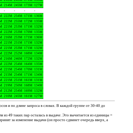
M
214M
245M
173M
127M
-
-
-
-
M
222M
254M
171M
136M
M
222M
255M
172M
135M
M
221M
253M
171M
132M
M
222M
253M
170M
135M
M
216M
253M
171M
136M
M
221M
251M
171M
132M
M
221M
253M
171M
132M
M
222M
252M
168M
134M
M
216M
246M
172M
132M
M
222M
254M
164M
135M
M
221M
254M
170M
131M
M
215M
254M
171M
134M
M
221M
251M
161M
131M
M
219M
250M
168M
134M
M
212M
254M
169M
132M
M
210M
245M
161M
127M
сов и по длине запроса в словах. В каждой группе от 30-40 до
я из 49 таких пар осталась в выдаче. Это вычитается из единицы =
 принят за изменение выдачи (он просто сдвинет очередь вверх, а