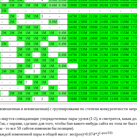
2M
1M
2M
1M
1M
1M
0.6M
0.3M
139M
229M
205M
202M
237M
160M
171
2M
-
-
-
-
-
-
-
-
-
-
-
-
-
-
-
2M
-
1M
1M
3
-
-
147M
238M
212M
214M
240M
159M
176
-
2M
-
-
-
-
0.9M
-
145M
238M
211M
214M
236M
159M
175
-
-
2M
1M
1M
-
-
-
144M
236M
208M
214M
234M
158M
171
2M
2M
2M
1M
1M
1M
1M
0.4M
145M
235M
209M
211M
237M
155M
170
-
-
2M
1M
1M
1M
-
0.4M
143M
238M
208M
208M
239M
151M
177
2M
-
-
1M
1M
-
1M
0.4M
144M
225M
207M
209M
234M
154M
167
-
-
2M
1M
1M
1M
-
-
139M
233M
210M
207M
236M
158M
175
-
-
2M
1M
-
1M
-
0.4M
147M
236M
211M
213M
234M
159M
174
-
-
-
1M
1M
1M
1M
-
142M
233M
206M
215M
238M
158M
173
-
-
2M
1M
2
1M
1M
0.4M
-
219M
207M
215M
240M
156M
174
2M
2M
2M
-
1
1M
1M
-
147M
235M
208M
212M
233M
153M
171
-
-
2M
1M
1M
1M
1M
-
145M
235M
201M
210M
239M
157M
174
-
-
2M
7
1M
1M
-
-
141M
232M
207M
212M
229M
157M
175
-
-
-
1M
1M
2
1M
-
146M
230M
206M
211M
235M
159M
172
-
2M
2M
1M
1M
1M
1M
0.4M
141M
232M
201M
212M
238M
156M
169
-
-
2M
1M
2
2
1M
-
136M
230M
174M
205M
214M
152M
156
взвешенная и невзвешенная) с группировками по степени конкурентности запро
а ищутся совпадающие упорядоченные пары урлов (1-2), и смотрится, какая дол
ак, с парами, сделано для того, чтобы бан какого-нибудь сайта их топа не был
 - то все 50 сайтов изменили бы позиции).
(-pos/10)
каждой измененной пары в общей массе: вес(pos)=0.074*2