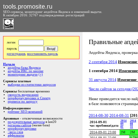
tools.promosite.ru
SEO-сервисы, мониторинг апдейтов Яндекса и изменений выдачи.
К октябрю 2016: 32767 подтвержденных регистраций
Правильные апдей
логин
пароль
Апдейты Яндекса, проверка а
регистрация
,
восстановить пароль
2 сентября 2014
Изменение
Начало
апдейты базы Яндекса
1 сентября 2014
Изменение
апдейты ИКС по кнопке
мониторинг выдачи
(+)
31 августа 2014
Изменение
Сервисы платные
выборки из статистики запросов
Число сайтов за сегодня (20
Сервисы
бесплатные временно
скорость яндексации
Ниже приводится число на
переформулировки и Спектр
примеси по запросу
в базе появляются страницы
Информационное
рейтинг SEO-компаний
2014-08-30
2014-08-31
[201
Архивные
- отключенные возможности
2014
2014
подозрительные запросы
в last20
2014-09-01
09
08
регионы сайтов
(малая база)
час пробивки\дата
01
31
переформулировки
::веса слов
2014-09-01 23:00
2M
2M
аффилиаты
2014-09-01 22:00
-
0.7M