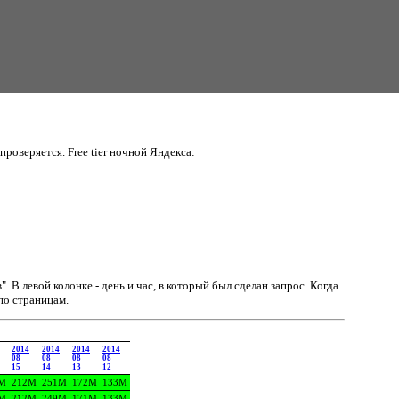
проверяется. Free tier ночной Яндекса:
в".
В левой колонке - день и час, в который был сделан запрос. Когда
по страницам.
2014
2014
2014
2014
08
08
08
08
15
14
13
12
M
212M
251M
172M
133M
M
212M
249M
171M
133M