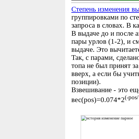
Степень изменения в
группировками по сте
запроса в словах. В к
В выдаче до и после
пары урлов (1-2), и с
выдаче. Это вычитает
Так, с парами, сделан
топа не был принят з
вверх, а если бы учит
позиции).
Взвешивание - это ещ
(-pos
вес(pos)=0.074*2