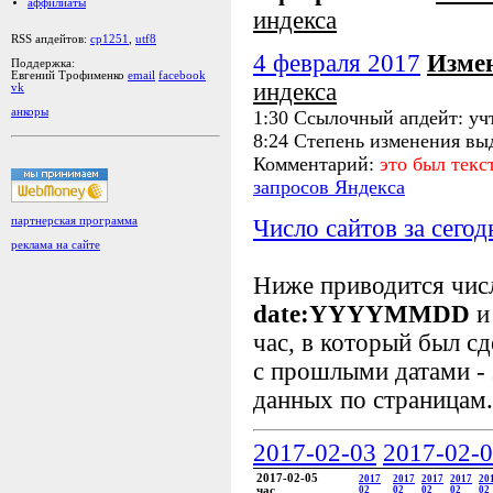
аффилиаты
индекса
RSS апдейтов:
cp1251
,
utf8
4 февраля 2017
Изме
Поддержка:
Евгений Трофименко
email
facebook
индекса
vk
анкоры
1:30 Ссылочный апдейт: уч
8:24 Степень изменения вы
Комментарий:
это был тек
запросов Яндекса
Число сайтов за сегод
партнерская программа
реклама на сайте
Ниже приводится чи
date:YYYYMMDD
и
час, в который был сд
с прошлыми датами - 
данных по страницам.
2017-02-03
2017-02-
2017-02-05
2017
2017
2017
2017
20
час
02
02
02
02
02