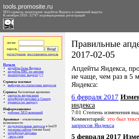
tools.promosite.ru
SEO-сервисы, мониторинг апдейтов Яндекса и изменений выдачи.
К октябрю 2016: 32767 подтвержденных регистраций
Правильные апде
логин
пароль
2017-02-05
регистрация
,
восстановить пароль
Начало
Апдейты Яндекса, про
апдейты базы Яндекса
апдейты ИКС по кнопке
не чаще, чем раз в 5 м
мониторинг выдачи
(+)
Сервисы платные
Яндекса:
выборки из статистики запросов
Сервисы
бесплатные временно
6 февраля 2017
Изме
скорость яндексации
переформулировки и Спектр
примеси по запросу
индекса
Информационное
7:01 Степень изменения вы
рейтинг SEO-компаний
Комментарий:
это был тек
Архивные
- отключенные
возможности
запросов Яндекса
подозрительные запросы
в last20
регионы сайтов
(малая база)
переформулировки
5 февраля 2017
Изме
::веса слов