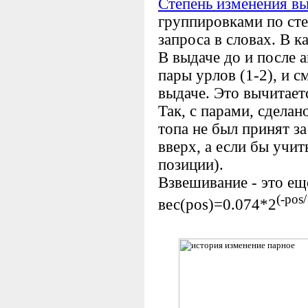
Степень изменения в
группировками по сте
запроса в словах. В к
В выдаче до и после
пары урлов (1-2), и с
выдаче. Это вычитает
Так, с парами, сделан
топа не был принят з
вверх, а если бы учит
позиции).
Взвешивание - это ещ
(-pos
вес(pos)=0.074*2