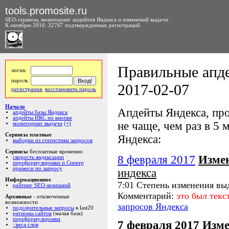
tools.promosite.ru
SEO-сервисы, мониторинг апдейтов Яндекса и изменений выдачи.
К октябрю 2016: 32767 подтвержденных регистраций
Правильные апде
логин
пароль
2017-02-07
регистрация
,
восстановить пароль
Начало
Апдейты Яндекса, про
апдейты базы Яндекса
апдейты ИКС по кнопке
не чаще, чем раз в 5 м
мониторинг выдачи
(+)
Сервисы платные
Яндекса:
выборки из статистики запросов
Сервисы
бесплатные временно
8 февраля 2017
Изме
скорость яндексации
переформулировки и Спектр
примеси по запросу
индекса
Информационное
7:01 Степень изменения вы
рейтинг SEO-компаний
Комментарий:
это был тек
Архивные
- отключенные
возможности
запросов Яндекса
подозрительные запросы
в last20
регионы сайтов
(малая база)
переформулировки
7 февраля 2017
Изме
::веса слов