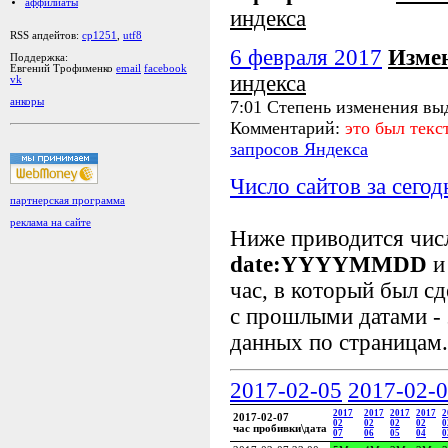
аффилиаты
индекса
RSS апдейтов:
cp1251
,
utf8
6 февраля 2017
Изме
Поддержка:
Евгений Трофименко
email
facebook
индекса
vk
анкоры
7:01 Степень изменения вы
Комментарий:
это был тек
запросов Яндекса
Число сайтов за сегод
партнерская программа
реклама на сайте
Ниже приводится чи
date:YYYYMMDD
и
час, в который был сд
с прошлыми датами - 
данных по страницам.
2017-02-05
2017-02-
2017
2017
2017
2017
2
2017-02-07
02
02
02
02
0
час пробивки\дата
07
06
05
04
0