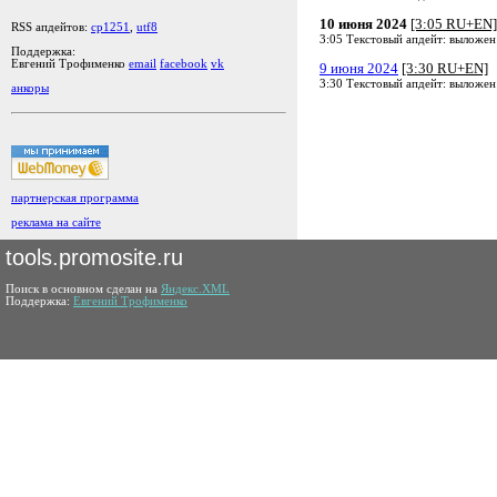
10 июня 2024
[3:05 RU+EN]
RSS апдейтов:
cp1251
,
utf8
3:05 Текстовый апдейт: выложен
Поддержка:
Евгений Трофименко
email
facebook
vk
9 июня 2024
[3:30 RU+EN]
3:30 Текстовый апдейт: выложен
анкоры
партнерская программа
реклама на сайте
tools.promosite.ru
Поиск в основном сделан на
Яндекс.XML
Поддержка:
Евгений Трофименко