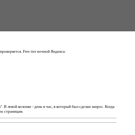
проверяется. Free tier ночной Яндекса:
в".
В левой колонке - день и час, в который был сделан запрос. Когда
по страницам.