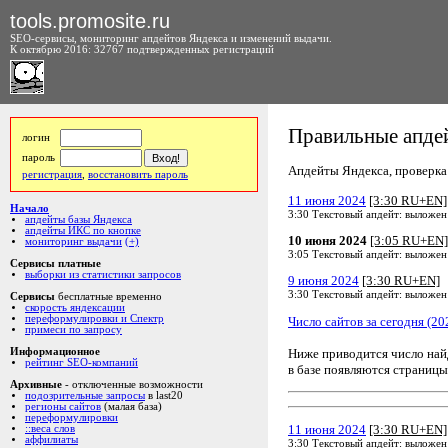
tools.promosite.ru
SEO-сервисы, мониторинг апдейтов Яндекса и изменений выдачи.
К октябрю 2016: 32767 подтвержденных регистраций
Правильные апдей
логин
пароль
Апдейты Яндекса, проверка а
регистрация
,
восстановить пароль
11 июня 2024
[3:30 RU+EN]
Начало
3:30 Текстовый апдейт: выложен
апдейты базы Яндекса
апдейты ИКС по кнопке
10 июня 2024
[3:05 RU+EN]
мониторинг выдачи
(+)
3:05 Текстовый апдейт: выложен
Сервисы платные
выборки из статистики запросов
9 июня 2024
[3:30 RU+EN]
3:30 Текстовый апдейт: выложен
Сервисы
бесплатные временно
скорость яндексации
переформулировки и Спектр
Число сайтов за сегодня (20
примеси по запросу
Ниже приводится число на
Информационное
рейтинг SEO-компаний
в базе появляются страницы
Архивные
- отключенные возможности
подозрительные запросы
в last20
регионы сайтов
(малая база)
переформулировки
11 июня 2024
[3:30 RU+EN]
::веса слов
аффилиаты
3:30 Текстовый апдейт: выложен