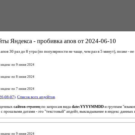
ты Яндекса - пробивка апов от 2024-06-10
пов 30 раз до 8 утра (по популярности не чаще, чем раз в 5 минут), позже - не 
 индекс по 9 июня 2024
 индекс по 8 июня 2024
 индекс по 7 июня 2024
26-08-07)
.
Список всех апдейтов
.
йденных
сайтов
страниц
по запросам вида
date:YYYYMMDD
и группам "языко
 с прошлыми датами - это "текстовый" апдейт, выкладывание в индекс данных 
 индекс по 9 июня 2024