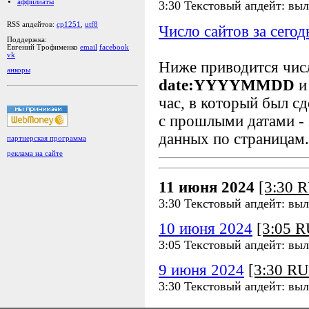
аффилиаты
3:30 Текстовый апдейт: вы
RSS апдейтов:
cp1251
,
utf8
Число сайтов за сегод
Поддержка:
Евгений Трофименко
email
facebook
vk
Ниже приводится чи
анкоры
date:YYYYMMDD
и
час, в который был сд
с прошлыми датами - 
данных по страницам.
партнерская программа
реклама на сайте
11 июня 2024
[3:30 
3:30 Текстовый апдейт: вы
10 июня 2024
[3:05 
3:05 Текстовый апдейт: вы
9 июня 2024
[3:30 R
3:30 Текстовый апдейт: вы