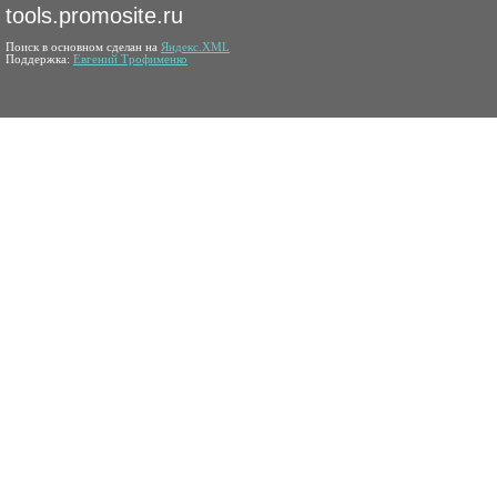
tools.promosite.ru
Поиск в основном сделан на
Яндекс.XML
Поддержка:
Евгений Трофименко