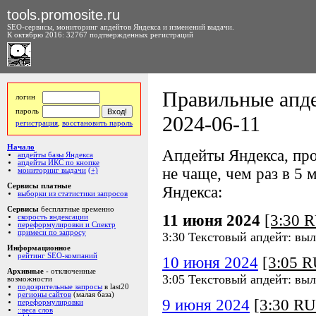
tools.promosite.ru
SEO-сервисы, мониторинг апдейтов Яндекса и изменений выдачи.
К октябрю 2016: 32767 подтвержденных регистраций
Правильные апде
логин
пароль
2024-06-11
регистрация
,
восстановить пароль
Начало
Апдейты Яндекса, про
апдейты базы Яндекса
апдейты ИКС по кнопке
не чаще, чем раз в 5 м
мониторинг выдачи
(+)
Сервисы платные
Яндекса:
выборки из статистики запросов
Сервисы
бесплатные временно
11 июня 2024
[3:30 
скорость яндексации
переформулировки и Спектр
примеси по запросу
3:30 Текстовый апдейт: вы
Информационное
рейтинг SEO-компаний
10 июня 2024
[3:05 
Архивные
- отключенные
3:05 Текстовый апдейт: вы
возможности
подозрительные запросы
в last20
регионы сайтов
(малая база)
9 июня 2024
[3:30 R
переформулировки
::веса слов