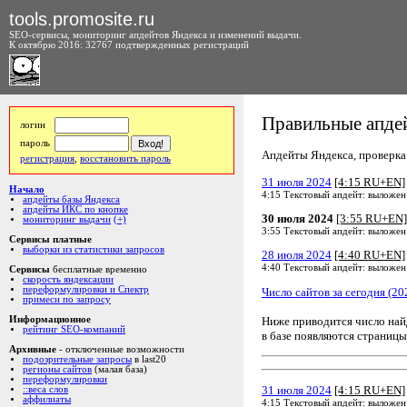
tools.promosite.ru
SEO-сервисы, мониторинг апдейтов Яндекса и изменений выдачи.
К октябрю 2016: 32767 подтвержденных регистраций
Правильные апдей
логин
пароль
Апдейты Яндекса, проверка а
регистрация
,
восстановить пароль
31 июля 2024
[4:15 RU+EN]
Начало
4:15 Текстовый апдейт: выложен
апдейты базы Яндекса
апдейты ИКС по кнопке
30 июля 2024
[3:55 RU+EN]
мониторинг выдачи
(+)
3:55 Текстовый апдейт: выложен
Сервисы платные
выборки из статистики запросов
28 июля 2024
[4:40 RU+EN]
4:40 Текстовый апдейт: выложен
Сервисы
бесплатные временно
скорость яндексации
переформулировки и Спектр
Число сайтов за сегодня (20
примеси по запросу
Ниже приводится число на
Информационное
рейтинг SEO-компаний
в базе появляются страницы
Архивные
- отключенные возможности
подозрительные запросы
в last20
регионы сайтов
(малая база)
переформулировки
31 июля 2024
[4:15 RU+EN]
::веса слов
аффилиаты
4:15 Текстовый апдейт: выложен