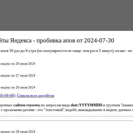
ты Яндекса - пробивка апов от 2024-07-30
пов 30 раз до 8 утра (по популярности не чаще, чем раз в 5 минут), позже - не 
 индекс по 28 июля 2024
 индекс по 27 июля 2024
 индекс по 26 июля 2024
26-08-08)
.
Список всех апдейтов
.
йденных
сайтов
страниц
по запросам вида
date:YYYYMMDD
и группам "языко
 с прошлыми датами - это "текстовый" апдейт, выкладывание в индекс данных 
 индекс по 28 июля 2024