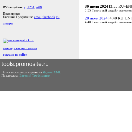
30 июля 2024
[3:55 RU+EN]
RSS апдейтов:
cp1251
,
utf8
3:55 Текстовый апдейт: выложен
Поддержка:
Евгений Трофименко
email
facebook
vk
28 июля 2024
[4:40 RU+EN]
4:40 Текстовый апдейт: выложен
анкоры
партнерская программа
реклама на сайте
tools.promosite.ru
Поиск в основном сделан на
Яндекс.XML
Поддержка:
Евгений Трофименко