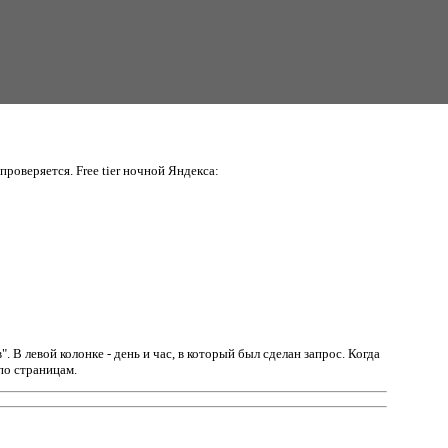
проверяется. Free tier ночной Яндекса:
в".
В левой колонке - день и час, в который был сделан запрос. Когда
по страницам.