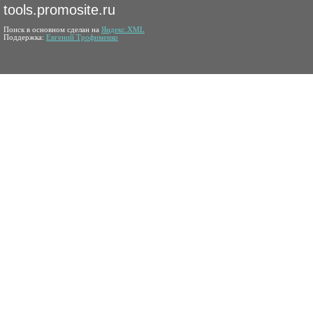
tools.promosite.ru
Поиск в основном сделан на
Яндекс.XML
Поддержка:
Евгений Трофименко