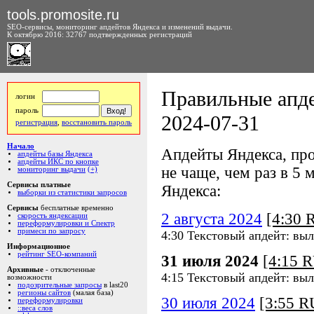
tools.promosite.ru
SEO-сервисы, мониторинг апдейтов Яндекса и изменений выдачи.
К октябрю 2016: 32767 подтвержденных регистраций
Правильные апде
логин
пароль
2024-07-31
регистрация
,
восстановить пароль
Начало
Апдейты Яндекса, про
апдейты базы Яндекса
апдейты ИКС по кнопке
не чаще, чем раз в 5 м
мониторинг выдачи
(+)
Сервисы платные
Яндекса:
выборки из статистики запросов
Сервисы
бесплатные временно
2 августа 2024
[4:30
скорость яндексации
переформулировки и Спектр
примеси по запросу
4:30 Текстовый апдейт: вы
Информационное
рейтинг SEO-компаний
31 июля 2024
[4:15 
Архивные
- отключенные
4:15 Текстовый апдейт: вы
возможности
подозрительные запросы
в last20
регионы сайтов
(малая база)
30 июля 2024
[3:55 
переформулировки
::веса слов