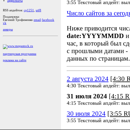
аффилиаты
3:55 Текстовый апдейт: вы
RSS апдейтов:
cp1251
,
utf8
Число сайтов за сегод
Поддержка:
Евгений Трофименко
email
facebook
vk
Ниже приводится чи
анкоры
date:YYYYMMDD
и
час, в который был сд
с прошлыми датами - 
партнерская программа
данных по страницам.
реклама на сайте
2 августа 2024
[4:30
4:30 Текстовый апдейт: вы
31 июля 2024
[4:15 
4:15 Текстовый апдейт: вы
30 июля 2024
[3:55 
3:55 Текстовый апдейт: вы