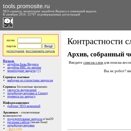
tools.promosite.ru
SEO-сервисы, мониторинг апдейтов Яндекса и изменений выдачи.
К октябрю 2016: 32767 подтвержденных регистраций
Контрастности сл
логин
пароль
регистрация
,
восстановить пароль
Архив, собранный ч
Начало
Введите
список слов
для поиска весов
апдейты базы Яндекса
апдейты ИКС по кнопке
Вы не робот? вв
мониторинг выдачи
(+)
Сервисы платные
выборки из статистики запросов
Сервисы
бесплатные временно
скорость яндексации
переформулировки и Спектр
примеси по запросу
Информационное
рейтинг SEO-компаний
Архивные
- отключенные
возможности
подозрительные запросы
в last20
регионы сайтов
(малая база)
переформулировки
::веса слов