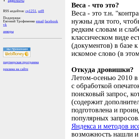
аффилиаты
Веса - что это?
Веса - это т.н. "конт
RSS апдейтов:
cp1251
,
utf8
Поддержка:
нужны для того, чтоб
Евгений Трофименко
email
facebook
vk
редким словам и слаб
анкоры
классическом виде е
(документов) в базе 
искомое слово (в это
партнерская программа
Откуда дровишки?
реклама на сайте
Летом-осенью 2010 в
с обработкой опечато
поисковый запрос, ко
(содержит дополнител
подготовлена и проин
популярных запросов
Яндекса и методов ис
возможность нашли и