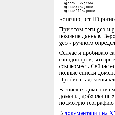
  <geoa>39</geoa> 

  <geoa>51</geoa> 

Конечно, все ID реги
При этом теги geo и 
похожие данные. Веро
geo - ручного определ
Сейчас я пробиваю са
саподоноров, которы
ссылкомест. Сейчас е
полные списки домено
Пробивать домены кл
В списках доменов см
домены, добавленные
посмотрю географию -
В
документации на 