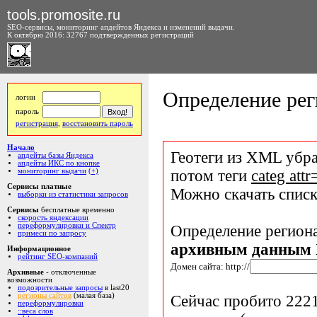
tools.promosite.ru
SEO-сервисы, мониторинг апдейтов Яндекса и изменений выдачи.
К октябрю 2016: 32767 подтвержденных регистраций
Определение рег
логин
пароль
регистрация
,
восстановить пароль
Начало
Геотеги из XML убра
апдейты базы Яндекса
апдейты ИКС по кнопке
мониторинг выдачи
(+)
потом теги
categ att
Сервисы платные
Можно скачать списк
выборки из статистики запросов
Сервисы
бесплатные временно
скорость яндексации
переформулировки и Спектр
Определение региона
примеси по запросу
архивным данным
Информационное
рейтинг SEO-компаний
Домен сайта: http://
Архивные
- отключенные
возможности
подозрительные запросы
в last20
регионы сайтов
(малая база)
Сейчас пробито 2221
переформулировки
::веса слов