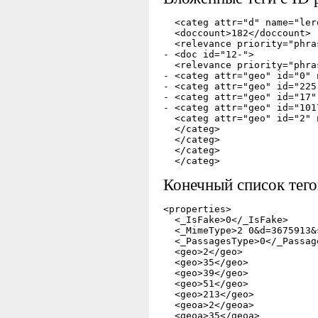
  <categ attr="d" name="ler
  <doccount>182</doccount> 

  <relevance priority="phras
- <doc id="12-">

  <relevance priority="phras
- <categ attr="geo" id="0" n
- <categ attr="geo" id="225
- <categ attr="geo" id="17"
- <categ attr="geo" id="101
  <categ attr="geo" id="2" 
  </categ>

  </categ>

  </categ>

Конечный список тег
<properties>

  <_IsFake>0</_IsFake> 

  <_MimeType>2 0&d=3675913&
  <_PassagesType>0</_Passage
  <geo>2</geo> 

  <geo>35</geo> 

  <geo>39</geo> 

  <geo>51</geo> 

  <geo>213</geo> 

  <geoa>2</geoa> 

  <geoa>35</geoa> 
