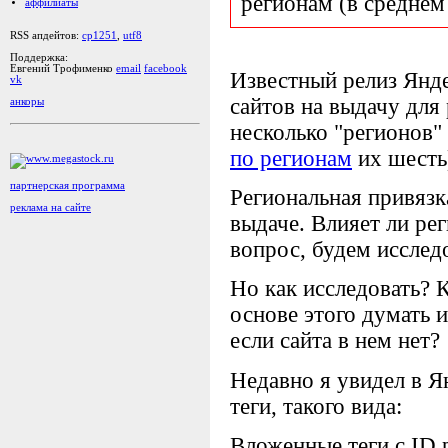
регионам (в среднем
аффилиаты
RSS апдейтов:
cp1251
,
utf8
Поддержка:
Евгений Трофименко
email
facebook
Известный релиз Янде
vk
сайтов на выдачу для
анкоры
несколько "регионов" 
по регионам
их шесть
партнерская программа
Региональная привязка
реклама на сайте
выдаче. Влияет ли ре
вопрос, будем исслед
Но как исследовать? 
основе этого думать 
если сайта в нем нет?
Недавно я увидел в Я
теги, такого вида:
Вложенные теги с ID 