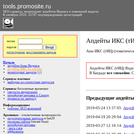
tools.promosite.ru
SEO-сервисы, мониторинг апдейтов Яндекса и изменений выдачи.
К октябрю 2016: 32767 подтвержденных регистраций
Апдейты ИКС (тИ
логин
пароль
Апы ИКС (тИЦ) (тематическ
регистрация
,
восстановить пароль
Начало
апдейты базы Яндекса
Апдейты ИКС (тИЦ) Янде
апдейты ИКС по кнопке
В Багдаде
все спокойно
. 
мониторинг выдачи
(+)
Сервисы платные
выборки из статистики запросов
Сервисы
бесплатные временно
скорость яндексации
переформулировки и Спектр
Предыдущие апдейты
примеси по запросу
Информационное
2019-05-24 13:57:05:
Апдей
рейтинг SEO-компаний
Архивные
- отключенные возможности
2019-04-19 20:29:04:
Апдей
подозрительные запросы
в last20
регионы сайтов
(малая база)
2019-03-27 12:10:14:
Апдей
переформулировки
::веса слов
аффилиаты