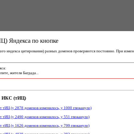
Ц) Яндекса по кнопке
ого индекса цитирования) разных доменов проверяются постоянно. При измене
кса:
Спите, жители Багдада...
 ИКС (тИЦ)
т тИЦ (у 2878 доменов изменилось, у 1000 глюкануло)
т тИЦ (у 2490 доменов изменилось, у 551 глюкануло)
т тИЦ (у 1626 доменов изменилось, у 799 глюкануло)