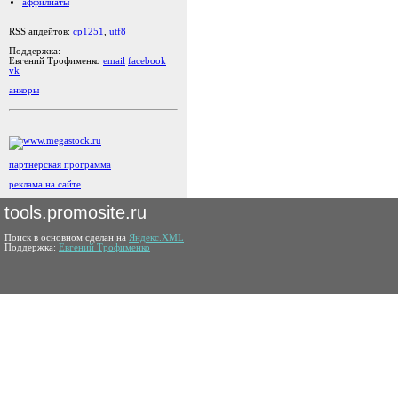
аффилиаты
RSS апдейтов:
cp1251
,
utf8
Поддержка:
Евгений Трофименко
email
facebook
vk
анкоры
партнерская программа
реклама на сайте
tools.promosite.ru
Поиск в основном сделан на
Яндекс.XML
Поддержка:
Евгений Трофименко