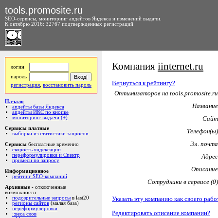
tools.promosite.ru
SEO-сервисы, мониторинг апдейтов Яндекса и изменений выдачи.
К октябрю 2016: 32767 подтвержденных регистраций
Компания
iinternet.ru
логин
пароль
Вернуться к рейтингу?
регистрация
,
восстановить пароль
Оптимизаторов на tools.promosite.ru
Начало
Название
апдейты базы Яндекса
апдейты ИКС по кнопке
мониторинг выдачи
(+)
Сайт
Сервисы платные
Телефон(ы)
выборки из статистики запросов
Эл. почта
Сервисы
бесплатные временно
скорость яндексации
переформулировки и Спектр
Адрес
примеси по запросу
Описание
Информационное
рейтинг SEO-компаний
Сотрудники в сервисе (0)
Архивные
- отключенные
возможности
Указать эту компанию как своего рабо
подозрительные запросы
в last20
регионы сайтов
(малая база)
переформулировки
Редактировать описание компании?
::веса слов