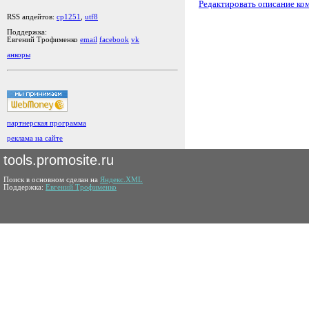
Редактировать описание ко
RSS апдейтов:
cp1251
,
utf8
Поддержка:
Евгений Трофименко
email
facebook
vk
анкоры
партнерская программа
реклама на сайте
tools.promosite.ru
Поиск в основном сделан на
Яндекс.XML
Поддержка:
Евгений Трофименко