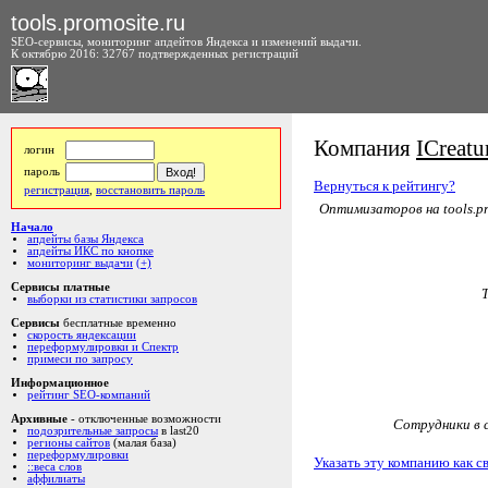
tools.promosite.ru
SEO-сервисы, мониторинг апдейтов Яндекса и изменений выдачи.
К октябрю 2016: 32767 подтвержденных регистраций
Компания
ICreatu
логин
пароль
Вернуться к рейтингу?
регистрация
,
восстановить пароль
Оптимизаторов на tools.pr
Начало
апдейты базы Яндекса
апдейты ИКС по кнопке
мониторинг выдачи
(+)
Сервисы платные
выборки из статистики запросов
Сервисы
бесплатные временно
скорость яндексации
переформулировки и Спектр
примеси по запросу
Информационное
рейтинг SEO-компаний
Архивные
- отключенные возможности
Сотрудники в с
подозрительные запросы
в last20
регионы сайтов
(малая база)
переформулировки
Указать эту компанию как с
::веса слов
аффилиаты