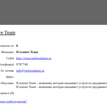
re Team
omosite.ru
0
Название
ICreature Team
Сайт
http://www.websozdanie.ru
Телефон(ы)
9797746
Эл. почта
info@websozdanie.ru
Адрес
Описание
ICreature Team – компания, которая оказывает услуги по продвиж
ICreature Team – компания, которая оказывает услуги по продвиж
ервисе (0)
воего работодателя?