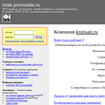
tools.promosite.ru
SEO-сервисы, мониторинг апдейтов Яндекса и изменений выдачи.
К октябрю 2016: 32767 подтвержденных регистраций
Компания
krutisait.ru
логин
пароль
Вернуться к рейтингу?
регистрация
,
восстановить пароль
Оптимизаторов на tools.promosite.ru
Начало
Название
апдейты базы Яндекса
апдейты ИКС по кнопке
мониторинг выдачи
(+)
Сайт
Сервисы платные
Телефон(ы)
выборки из статистики запросов
Эл. почта
Сервисы
бесплатные временно
скорость яндексации
переформулировки и Спектр
Адрес
примеси по запросу
Описание
Информационное
рейтинг SEO-компаний
Сотрудники в сервисе (0)
Архивные
- отключенные
возможности
Указать эту компанию как своего рабо
подозрительные запросы
в last20
регионы сайтов
(малая база)
переформулировки
Редактировать описание компании?
::веса слов