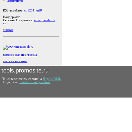
аффилиаты
RSS апдейтов:
cp1251
,
utf8
Поддержка:
Евгений Трофименко
email
facebook
vk
анкоры
партнерская программа
реклама на сайте
tools.promosite.ru
Поиск в основном сделан на
Яндекс.XML
Поддержка:
Евгений Трофименко