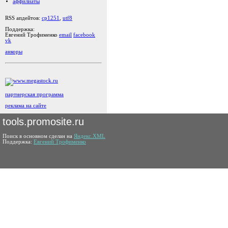
аффилиаты
RSS апдейтов:
cp1251
,
utf8
Поддержка:
Евгений Трофименко
email
facebook
vk
анкоры
партнерская программа
реклама на сайте
tools.promosite.ru
Поиск в основном сделан на
Яндекс.XML
Поддержка:
Евгений Трофименко