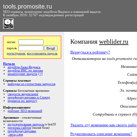
tools.promosite.ru
SEO-сервисы, мониторинг апдейтов Яндекса и изменений выдачи.
К октябрю 2016: 32767 подтвержденных регистраций
Компания
weblider.ru
логин
пароль
Вернуться к рейтингу?
регистрация
,
восстановить пароль
Оптимизаторов на tools.promosite.ru
Начало
Название
апдейты базы Яндекса
апдейты ИКС по кнопке
мониторинг выдачи
(+)
Сайт
Сервисы платные
Телефон(ы)
выборки из статистики запросов
Эл. почта
Сервисы
бесплатные временно
скорость яндексации
переформулировки и Спектр
Адрес
примеси по запросу
Описание
Информационное
рейтинг SEO-компаний
Сотрудники в сервисе (0)
Архивные
- отключенные
возможности
Указать эту компанию как своего рабо
подозрительные запросы
в last20
регионы сайтов
(малая база)
переформулировки
Редактировать описание компании?
::веса слов