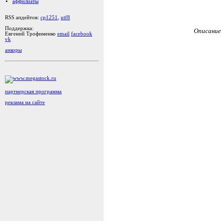
аффилиаты
RSS апдейтов:
cp1251
,
utf8
Поддержка:
Описание
Евгений Трофименко
email
facebook
vk
анкоры
партнерская программа
реклама на сайте