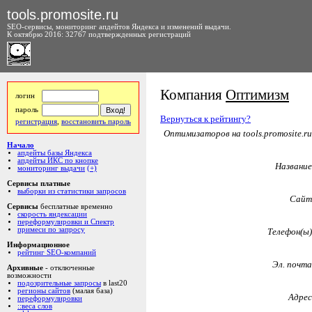
tools.promosite.ru
SEO-сервисы, мониторинг апдейтов Яндекса и изменений выдачи.
К октябрю 2016: 32767 подтвержденных регистраций
Компания
Оптимизм
логин
пароль
Вернуться к рейтингу?
регистрация
,
восстановить пароль
Оптимизаторов на tools.promosite.ru
Начало
апдейты базы Яндекса
апдейты ИКС по кнопке
Название
мониторинг выдачи
(+)
Сервисы платные
выборки из статистики запросов
Сайт
Сервисы
бесплатные временно
скорость яндексации
переформулировки и Спектр
примеси по запросу
Телефон(ы)
Информационное
рейтинг SEO-компаний
Эл. почта
Архивные
- отключенные
возможности
подозрительные запросы
в last20
регионы сайтов
(малая база)
Адрес
переформулировки
::веса слов