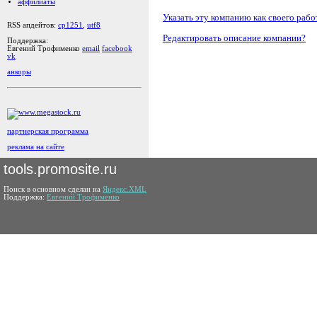
аффилиаты
Указать эту компанию как своего рабо
RSS апдейтов:
cp1251
,
utf8
Редактировать описание компании?
Поддержка:
Евгений Трофименко
email
facebook
vk
анкоры
партнерская программа
реклама на сайте
tools.promosite.ru
Поиск в основном сделан на
Яндекс.XML
Поддержка:
Евгений Трофименко