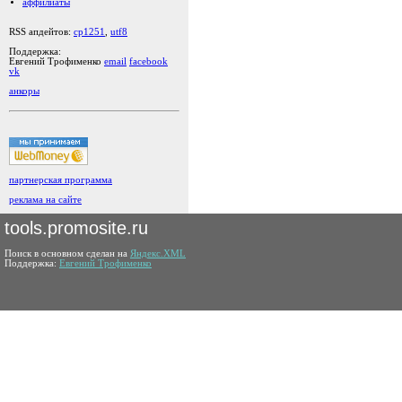
аффилиаты
RSS апдейтов:
cp1251
,
utf8
Поддержка:
Евгений Трофименко
email
facebook
vk
анкоры
партнерская программа
реклама на сайте
tools.promosite.ru
Поиск в основном сделан на
Яндекс.XML
Поддержка:
Евгений Трофименко