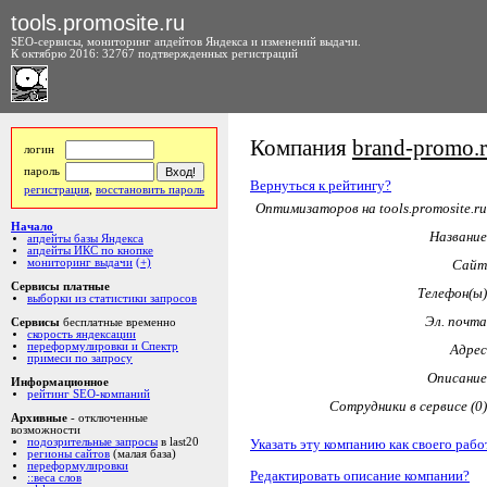
tools.promosite.ru
SEO-сервисы, мониторинг апдейтов Яндекса и изменений выдачи.
К октябрю 2016: 32767 подтвержденных регистраций
Компания
brand-promo.
логин
пароль
Вернуться к рейтингу?
регистрация
,
восстановить пароль
Оптимизаторов на tools.promosite.ru
Начало
Название
апдейты базы Яндекса
апдейты ИКС по кнопке
мониторинг выдачи
(+)
Сайт
Сервисы платные
Телефон(ы)
выборки из статистики запросов
Эл. почта
Сервисы
бесплатные временно
скорость яндексации
переформулировки и Спектр
Адрес
примеси по запросу
Описание
Информационное
рейтинг SEO-компаний
Сотрудники в сервисе (0)
Архивные
- отключенные
возможности
Указать эту компанию как своего рабо
подозрительные запросы
в last20
регионы сайтов
(малая база)
переформулировки
Редактировать описание компании?
::веса слов