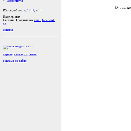
аффилиаты
Описание
RSS апдейтов:
cp1251
,
utf8
Поддержка:
Евгений Трофименко
email
facebook
vk
анкоры
партнерская программа
реклама на сайте