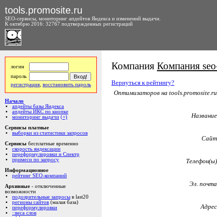
tools.promosite.ru
SEO-сервисы, мониторинг апдейтов Яндекса и изменений выдачи.
К октябрю 2016: 32767 подтвержденных регистраций
Компания
Компания seo
логин
пароль
Вернуться к рейтингу?
регистрация
,
восстановить пароль
Оптимизаторов на tools.promosite.ru
Начало
апдейты базы Яндекса
апдейты ИКС по кнопке
Название
мониторинг выдачи
(+)
Сервисы платные
выборки из статистики запросов
Сайт
Сервисы
бесплатные временно
скорость яндексации
переформулировки и Спектр
примеси по запросу
Телефон(ы)
Информационное
рейтинг SEO-компаний
Эл. почта
Архивные
- отключенные
возможности
подозрительные запросы
в last20
регионы сайтов
(малая база)
Адрес
переформулировки
::веса слов