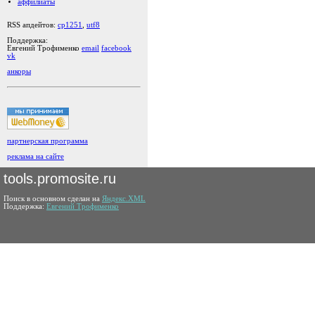
аффилиаты
RSS апдейтов:
cp1251
,
utf8
Поддержка:
Евгений Трофименко
email
facebook
vk
анкоры
партнерская программа
реклама на сайте
tools.promosite.ru
Поиск в основном сделан на
Яндекс.XML
Поддержка:
Евгений Трофименко