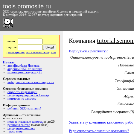
tools.promosite.ru
SEO-сервисы, мониторинг апдейтов Яндекса и изменений выдачи.
К октябрю 2016: 32767 подтвержденных регистраций
Компания
tutorial.semon
логин
пароль
Вернуться к рейтингу?
регистрация
,
восстановить пароль
Оптимизаторов на tools.promosite.ru
Начало
Название
апдейты базы Яндекса
апдейты ИКС по кнопке
мониторинг выдачи
(+)
Сайт
Сервисы платные
Телефон(ы)
выборки из статистики запросов
Эл. почта
Сервисы
бесплатные временно
скорость яндексации
переформулировки и Спектр
Адрес
примеси по запросу
Описание
Информационное
рейтинг SEO-компаний
Сотрудники в сервисе (0)
Архивные
- отключенные
возможности
Указать эту компанию как своего рабо
подозрительные запросы
в last20
регионы сайтов
(малая база)
переформулировки
Редактировать описание компании?
::веса слов