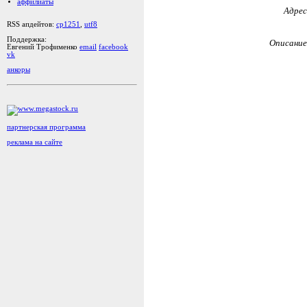
аффилиаты
Адрес
RSS апдейтов:
cp1251
,
utf8
Поддержка:
Описание
Евгений Трофименко
email
facebook
vk
анкоры
партнерская программа
реклама на сайте