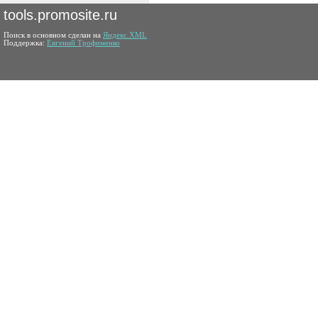
tools.promosite.ru
Поиск в основном сделан на
Яндекс.XML
Поддержка:
Евгений Трофименко