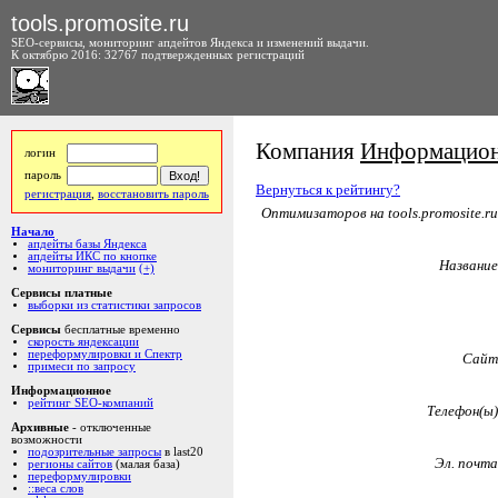
tools.promosite.ru
SEO-сервисы, мониторинг апдейтов Яндекса и изменений выдачи.
К октябрю 2016: 32767 подтвержденных регистраций
Компания
Информационн
логин
пароль
Вернуться к рейтингу?
регистрация
,
восстановить пароль
Оптимизаторов на tools.promosite.ru
Начало
апдейты базы Яндекса
апдейты ИКС по кнопке
Название
мониторинг выдачи
(+)
Сервисы платные
выборки из статистики запросов
Сервисы
бесплатные временно
скорость яндексации
переформулировки и Спектр
Сайт
примеси по запросу
Информационное
рейтинг SEO-компаний
Телефон(ы)
Архивные
- отключенные
возможности
подозрительные запросы
в last20
Эл. почта
регионы сайтов
(малая база)
переформулировки
::веса слов