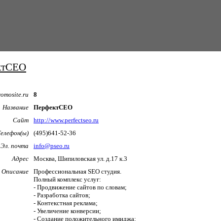
ктСЕО
omosite.ru
8
Название
ПерфектСЕО
Сайт
http://www.perfectseo.ru
Телефон(ы)
(495)641-52-36
Эл. почта
info@pseo.ru
Адрес
Москва, Шипиловская ул. д.17 к.3
Описание
Профессиональная SEO студия.
Полный комплекс услуг:
- Продвижение сайтов по словам;
- Разработка сайтов;
- Контекстная реклама;
- Увеличение конверсии;
- Создание положительного имиджа;