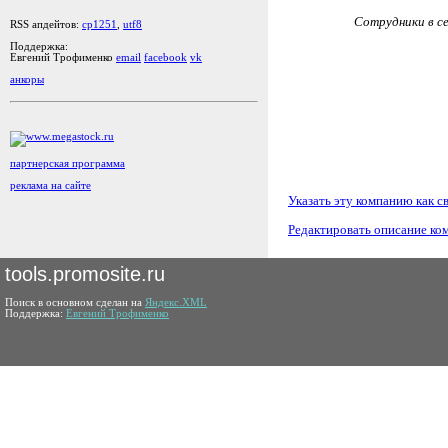
Сотрудники в се
RSS апдейтов:
cp1251
,
utf8
Поддержка:
Евгений Трофименко
email
facebook
vk
анкоры
партнерская программа
реклама на сайте
Указать эту компанию как с
Редактировать описание ко
tools.promosite.ru
Поиск в основном сделан на
Яндекс.XML
Поддержка:
Евгений Трофименко