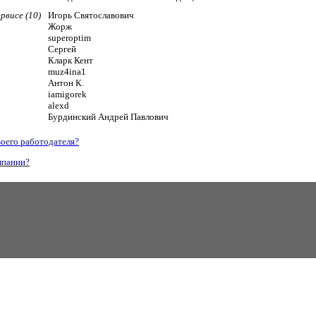
рвисе (10)
Игорь Святославович
Жорж
superoptim
Сергей
Кларк Кент
muz4ina1
Антон К.
iamigorek
alexd
Бурдинский Андрей Павлович
воего работодателя?
мпании?