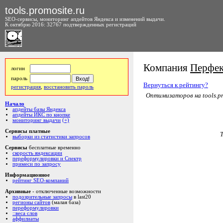
tools.promosite.ru
SEO-сервисы, мониторинг апдейтов Яндекса и изменений выдачи.
К октябрю 2016: 32767 подтвержденных регистраций
Компания
Перфе
логин
пароль
Вернуться к рейтингу?
регистрация
,
восстановить пароль
Оптимизаторов на tools.pr
Начало
апдейты базы Яндекса
апдейты ИКС по кнопке
мониторинг выдачи
(+)
Сервисы платные
выборки из статистики запросов
Сервисы
бесплатные временно
скорость яндексации
переформулировки и Спектр
примеси по запросу
Информационное
рейтинг SEO-компаний
Архивные
- отключенные возможности
подозрительные запросы
в last20
регионы сайтов
(малая база)
переформулировки
::веса слов
аффилиаты