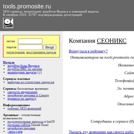
tools.promosite.ru
SEO-сервисы, мониторинг апдейтов Яндекса и изменений выдачи.
К октябрю 2016: 32767 подтвержденных регистраций
Компания
СЕОНИКС
логин
пароль
Вернуться к рейтингу?
регистрация
,
восстановить пароль
Оптимизаторов на tools.promosite.ru
Начало
Название
апдейты базы Яндекса
апдейты ИКС по кнопке
мониторинг выдачи
(+)
Сайт
Сервисы платные
Телефон(ы)
выборки из статистики запросов
Эл. почта
Сервисы
бесплатные временно
скорость яндексации
переформулировки и Спектр
Адрес
примеси по запросу
Описание
Информационное
рейтинг SEO-компаний
Архивные
- отключенные
возможности
Сотрудники в сервисе (0)
подозрительные запросы
в last20
регионы сайтов
(малая база)
переформулировки
Указать эту компанию как своего рабо
::веса слов