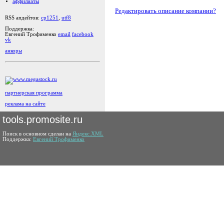
аффилиаты
Редактировать описание компании?
RSS апдейтов:
cp1251
,
utf8
Поддержка:
Евгений Трофименко
email
facebook
vk
анкоры
партнерская программа
реклама на сайте
tools.promosite.ru
Поиск в основном сделан на
Яндекс.XML
Поддержка:
Евгений Трофименко