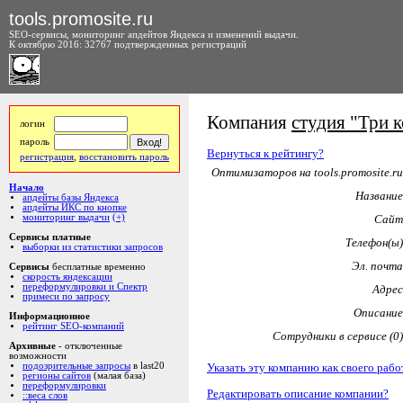
tools.promosite.ru
SEO-сервисы, мониторинг апдейтов Яндекса и изменений выдачи.
К октябрю 2016: 32767 подтвержденных регистраций
Компания
студия "Три к
логин
пароль
Вернуться к рейтингу?
регистрация
,
восстановить пароль
Оптимизаторов на tools.promosite.ru
Начало
Название
апдейты базы Яндекса
апдейты ИКС по кнопке
мониторинг выдачи
(+)
Сайт
Сервисы платные
Телефон(ы)
выборки из статистики запросов
Эл. почта
Сервисы
бесплатные временно
скорость яндексации
переформулировки и Спектр
Адрес
примеси по запросу
Описание
Информационное
рейтинг SEO-компаний
Сотрудники в сервисе (0)
Архивные
- отключенные
возможности
Указать эту компанию как своего рабо
подозрительные запросы
в last20
регионы сайтов
(малая база)
переформулировки
Редактировать описание компании?
::веса слов