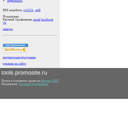
аффилиаты
RSS апдейтов:
cp1251
,
utf8
Поддержка:
Евгений Трофименко
email
facebook
vk
анкоры
партнерская программа
реклама на сайте
tools.promosite.ru
Поиск в основном сделан на
Яндекс.XML
Поддержка:
Евгений Трофименко