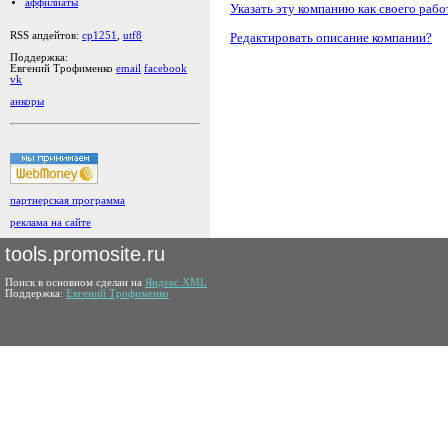
аффилиаты
Указать эту компанию как своего рабо
Редактировать описание компании?
RSS апдейтов:
cp1251
,
utf8
Поддержка:
Евгений Трофименко
email
facebook
vk
анкоры
партнерская программа
реклама на сайте
tools.promosite.ru
Поиск в основном сделан на
Яндекс.XML
Поддержка:
Евгений Трофименко