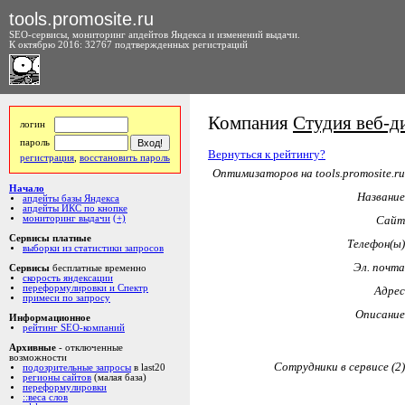
tools.promosite.ru
SEO-сервисы, мониторинг апдейтов Яндекса и изменений выдачи.
К октябрю 2016: 32767 подтвержденных регистраций
Компания
Студия веб-ди
логин
пароль
Вернуться к рейтингу?
регистрация
,
восстановить пароль
Оптимизаторов на tools.promosite.ru
Начало
Название
апдейты базы Яндекса
апдейты ИКС по кнопке
мониторинг выдачи
(+)
Сайт
Сервисы платные
Телефон(ы)
выборки из статистики запросов
Эл. почта
Сервисы
бесплатные временно
скорость яндексации
переформулировки и Спектр
Адрес
примеси по запросу
Описание
Информационное
рейтинг SEO-компаний
Архивные
- отключенные
возможности
Сотрудники в сервисе (2)
подозрительные запросы
в last20
регионы сайтов
(малая база)
переформулировки
::веса слов