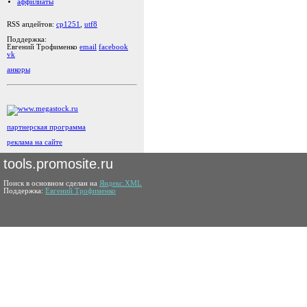
аффилиаты
RSS апдейтов:
cp1251
,
utf8
Поддержка:
Евгений Трофименко
email
facebook
vk
анкоры
партнерская программа
реклама на сайте
tools.promosite.ru
Поиск в основном сделан на
Яндекс.XML
Поддержка:
Евгений Трофименко