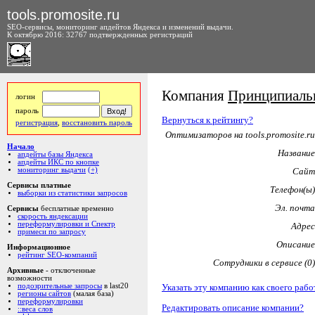
tools.promosite.ru
SEO-сервисы, мониторинг апдейтов Яндекса и изменений выдачи.
К октябрю 2016: 32767 подтвержденных регистраций
Компания
Принципиаль
логин
пароль
Вернуться к рейтингу?
регистрация
,
восстановить пароль
Оптимизаторов на tools.promosite.ru
Начало
Название
апдейты базы Яндекса
апдейты ИКС по кнопке
мониторинг выдачи
(+)
Сайт
Сервисы платные
Телефон(ы)
выборки из статистики запросов
Эл. почта
Сервисы
бесплатные временно
скорость яндексации
переформулировки и Спектр
Адрес
примеси по запросу
Описание
Информационное
рейтинг SEO-компаний
Сотрудники в сервисе (0)
Архивные
- отключенные
возможности
Указать эту компанию как своего рабо
подозрительные запросы
в last20
регионы сайтов
(малая база)
переформулировки
Редактировать описание компании?
::веса слов