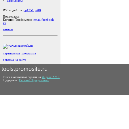
аффилиаты
RSS апдейтов:
cp1251
,
utf8
Поддержка:
Евгений Трофименко
email
facebook
vk
анкоры
партнерская программа
реклама на сайте
tools.promosite.ru
Поиск в основном сделан на
Яндекс.XML
Поддержка:
Евгений Трофименко