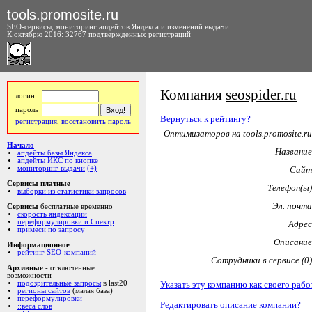
tools.promosite.ru
SEO-сервисы, мониторинг апдейтов Яндекса и изменений выдачи.
К октябрю 2016: 32767 подтвержденных регистраций
Компания
seospider.ru
логин
пароль
Вернуться к рейтингу?
регистрация
,
восстановить пароль
Оптимизаторов на tools.promosite.ru
Начало
Название
апдейты базы Яндекса
апдейты ИКС по кнопке
мониторинг выдачи
(+)
Сайт
Сервисы платные
Телефон(ы)
выборки из статистики запросов
Эл. почта
Сервисы
бесплатные временно
скорость яндексации
переформулировки и Спектр
Адрес
примеси по запросу
Описание
Информационное
рейтинг SEO-компаний
Сотрудники в сервисе (0)
Архивные
- отключенные
возможности
Указать эту компанию как своего рабо
подозрительные запросы
в last20
регионы сайтов
(малая база)
переформулировки
Редактировать описание компании?
::веса слов