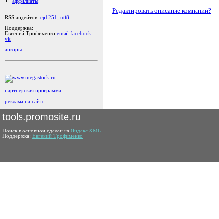
аффилиаты
Редактировать описание компании?
RSS апдейтов:
cp1251
,
utf8
Поддержка:
Евгений Трофименко
email
facebook
vk
анкоры
партнерская программа
реклама на сайте
tools.promosite.ru
Поиск в основном сделан на
Яндекс.XML
Поддержка:
Евгений Трофименко