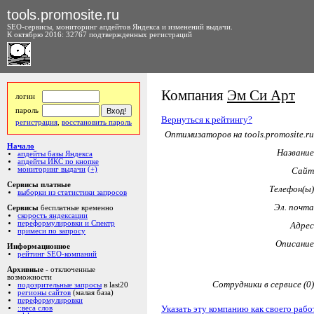
tools.promosite.ru
SEO-сервисы, мониторинг апдейтов Яндекса и изменений выдачи.
К октябрю 2016: 32767 подтвержденных регистраций
Компания
Эм Си Арт
логин
пароль
Вернуться к рейтингу?
регистрация
,
восстановить пароль
Оптимизаторов на tools.promosite.ru
Начало
Название
апдейты базы Яндекса
апдейты ИКС по кнопке
мониторинг выдачи
(+)
Сайт
Сервисы платные
Телефон(ы)
выборки из статистики запросов
Эл. почта
Сервисы
бесплатные временно
скорость яндексации
переформулировки и Спектр
Адрес
примеси по запросу
Описание
Информационное
рейтинг SEO-компаний
Архивные
- отключенные
возможности
Сотрудники в сервисе (0)
подозрительные запросы
в last20
регионы сайтов
(малая база)
переформулировки
Указать эту компанию как своего рабо
::веса слов