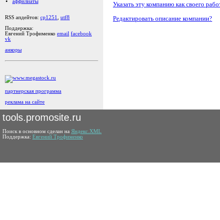
аффилиаты
Указать эту компанию как своего рабо
Редактировать описание компании?
RSS апдейтов:
cp1251
,
utf8
Поддержка:
Евгений Трофименко
email
facebook
vk
анкоры
партнерская программа
реклама на сайте
tools.promosite.ru
Поиск в основном сделан на
Яндекс.XML
Поддержка:
Евгений Трофименко