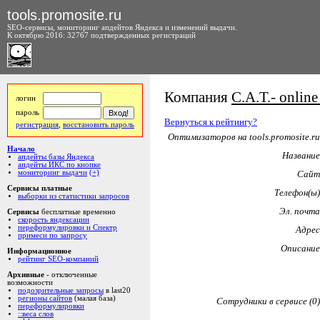
tools.promosite.ru
SEO-сервисы, мониторинг апдейтов Яндекса и изменений выдачи.
К октябрю 2016: 32767 подтвержденных регистраций
Компания
C.A.T.- online
логин
пароль
Вернуться к рейтингу?
регистрация
,
восстановить пароль
Оптимизаторов на tools.promosite.ru
Начало
Название
апдейты базы Яндекса
апдейты ИКС по кнопке
мониторинг выдачи
(+)
Сайт
Сервисы платные
Телефон(ы)
выборки из статистики запросов
Эл. почта
Сервисы
бесплатные временно
скорость яндексации
переформулировки и Спектр
Адрес
примеси по запросу
Описание
Информационное
рейтинг SEO-компаний
Архивные
- отключенные
возможности
подозрительные запросы
в last20
регионы сайтов
(малая база)
Сотрудники в сервисе (0)
переформулировки
::веса слов