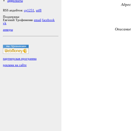
аффилиаты
Адрес
RSS апдейтов:
cp1251
,
utf8
Поддержка:
Евгений Трофименко
email
facebook
vk
Описание
анкоры
партнерская программа
реклама на сайте