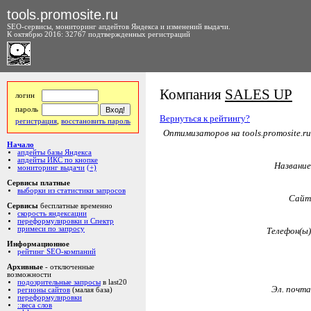
tools.promosite.ru
SEO-сервисы, мониторинг апдейтов Яндекса и изменений выдачи.
К октябрю 2016: 32767 подтвержденных регистраций
Компания
SALES UP
логин
пароль
Вернуться к рейтингу?
регистрация
,
восстановить пароль
Оптимизаторов на tools.promosite.ru
Начало
апдейты базы Яндекса
апдейты ИКС по кнопке
Название
мониторинг выдачи
(+)
Сервисы платные
выборки из статистики запросов
Сайт
Сервисы
бесплатные временно
скорость яндексации
переформулировки и Спектр
примеси по запросу
Телефон(ы)
Информационное
рейтинг SEO-компаний
Архивные
- отключенные
возможности
подозрительные запросы
в last20
Эл. почта
регионы сайтов
(малая база)
переформулировки
::веса слов